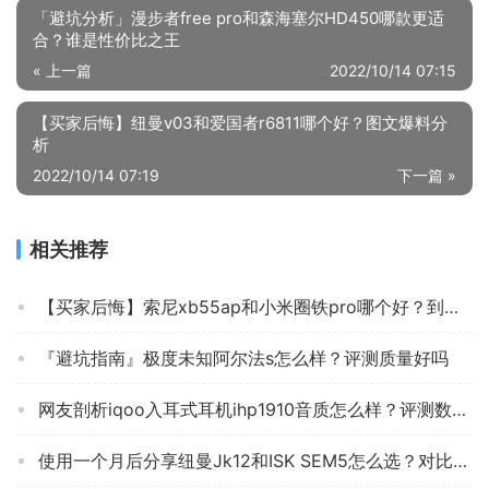
「避坑分析」漫步者free pro和森海塞尔HD450哪款更适
合？谁是性价比之王
« 上一篇
2022/10/14 07:15
【买家后悔】纽曼v03和爱国者r6811哪个好？图文爆料分
析
2022/10/14 07:19
下一篇 »
相关推荐
【买家后悔】索尼xb55ap和小米圈铁pro哪个好？到底要怎么选择
『避坑指南』极度未知阿尔法s怎么样？评测质量好吗
网友剖析iqoo入耳式耳机ihp1910音质怎么样？评测数据如何
使用一个月后分享纽曼Jk12和ISK SEM5怎么选？对比哪款性价比更高