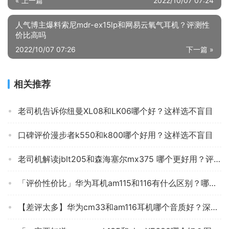
« 上一篇
2022/10/07 07:24
人气博主爆料索尼mdr-ex15lp和网易云氧气耳机？评测性
价比高吗
2022/10/07 07:26
下一篇 »
相关推荐
老司机告诉你纽曼XL08和LK06哪个好？这样选不盲目
口碑评价漫步者k550和k800哪个好用？这样选不盲目
老司机解读jblt205和森海塞尔mx375 哪个更好用？评测结果不看后悔
「评价性价比」华为耳机am115和116有什么区别？哪个更合适
【差评太多】华为cm33和am116耳机哪个音质好？深度剖析功能区别