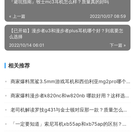
『避坑指南』牧士mc3耳机怎么样？质量真的好吗
« 上一篇
2022/10/07 08:59
【已开箱】漫步者u3和漫步者plus耳机哪个好？到底要怎
么选择
2022/10/14 06:01
下一篇 »
相关推荐
商家爆料黑鲨3.5mm游戏耳机和西伯利亚mg2pro哪个更好？只选对的不选贵的
商家爆料漫步者k820nc和w820nb 哪款好用？这样选不盲目
老司机解读罗技g431与金士顿对应那一款？质量怎么样值不值得买
「一定要知道」索尼耳机xb55ap和xb75ap的区别？评测比较哪款好