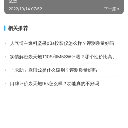
么选
2022/10/14 07:52
下一篇 »
相关推荐
人气博主爆料坚果p3s投影仪怎么样？评测质量好吗
实情解密轰天炮T10S和M5SW评测？哪个性价比高、质量更好
「求助」腾讯t2是什么级别？评测质量好吗
口碑评价轰天炮t9s怎么样？功能真的不好吗
口碑实情分析夏新回音壁L9和L8区别哪个好点？到底要怎么选择
口碑剖析实情坚果h6投影仪怎么样？评测数据如何
人气博主爆料明基w1700和w1700m区别怎么选？哪个更合适