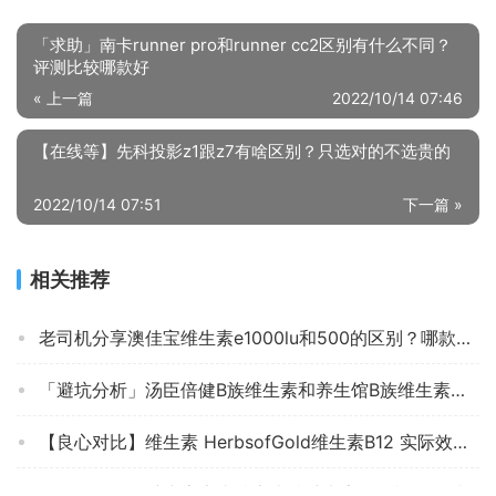
「求助」南卡runner pro和runner cc2区别有什么不同？
评测比较哪款好
« 上一篇
2022/10/14 07:46
【在线等】先科投影z1跟z7有啥区别？只选对的不选贵的
2022/10/14 07:51
下一篇 »
相关推荐
老司机分享澳佳宝维生素e1000lu和500的区别？哪款性价比更好
「避坑分析」汤臣倍健B族维生素和养生馆B族维生素哪个好？评测结果不看后悔
【良心对比】维生素 HerbsofGold维生素B12 实际效果怎么样？深度剖析测评质量好不好！
「网友评价」维生素康比特康比特维生素怎么样评测质量值得买吗？