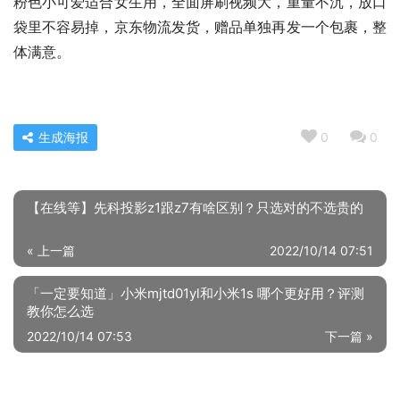
粉色小可爱适合女生用，全面屏刷视频大，重量不沉，放口
袋里不容易掉，京东物流发货，赠品单独再发一个包裹，整
体满意。
生成海报
0
0
【在线等】先科投影z1跟z7有啥区别？只选对的不选贵的
« 上一篇
2022/10/14 07:51
「一定要知道」小米mjtd01yl和小米1s 哪个更好用？评测
教你怎么选
2022/10/14 07:53
下一篇 »
相关推荐