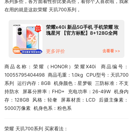
系列多些，各方面看性价比要高些，看你个人喜欢啦，我家
在用的就是这款荣耀 天玑700系列，
荣耀x40i 新品5G手机 手机荣耀 玫
瑰星河 【官方标配】8+128G全网
通
更多评价
去看看 >>
商品名称：荣耀（HONOR）荣耀X40i  商品编号：
10055795404498  商品毛重：1.0kg  CPU型号：天玑700
系列  运行内存：8GB  机身颜色：星梦银  三防标准：不支
持防水  屏幕分辨率：FHD+  充电功率：26-49W  机身内
存：128GB  风格：轻奢  屏幕材质：LCD  后摄主像素：
5000万像素  机身色系：粉色系
荣耀 天玑700系列 买家看法：