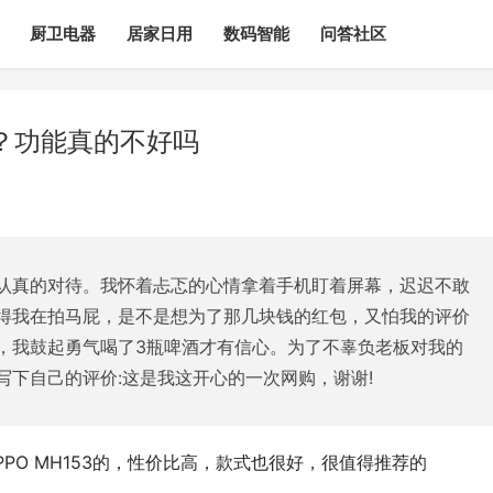
厨卫电器
居家日用
数码智能
问答社区
测？功能真的不好吗
认真的对待。我怀着忐忑的心情拿着手机盯着屏幕，迟迟不敢
得我在拍马屁，是不是想为了那几块钱的红包，又怕我的评价
，我鼓起勇气喝了3瓶啤酒才有信心。为了不辜负老板对我的
写下自己的评价:这是我这开心的一次网购，谢谢!
OPPO MH153的，性价比高，款式也很好，很值得推荐的