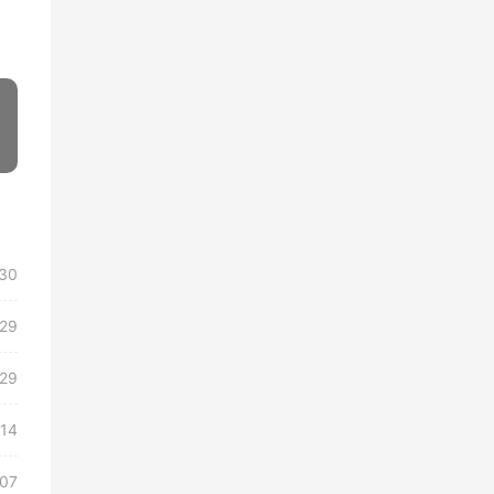
»
30
/29
/29
/14
/07