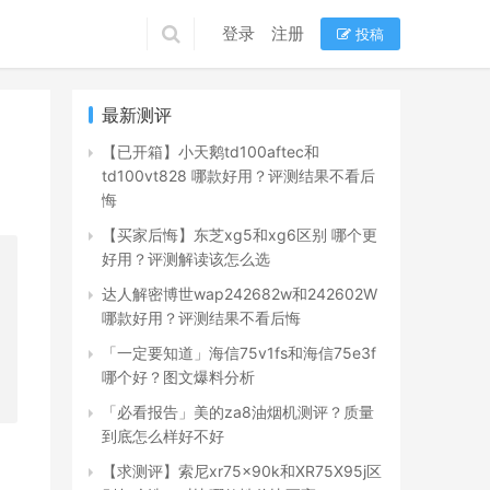
登录
注册
投稿
最新测评
【已开箱】小天鹅td100aftec和
td100vt828 哪款好用？评测结果不看后
悔
【买家后悔】东芝xg5和xg6区别 哪个更
好用？评测解读该怎么选
达人解密博世wap242682w和242602W
哪款好用？评测结果不看后悔
「一定要知道」海信75v1fs和海信75e3f
哪个好？图文爆料分析
「必看报告」美的za8油烟机测评？质量
到底怎么样好不好
【求测评】索尼xr75x90k和XR75X95j区