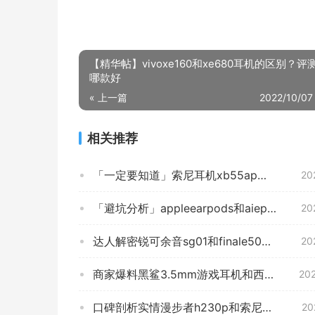
【精华帖】vivoxe160和xe680耳机的区别？评
哪款好
« 上一篇
2022/10/07
相关推荐
「一定要知道」索尼耳机xb55ap和xb75ap的区别？评测比较哪款好
20
「避坑分析」appleearpods和aiepods音质？告诉你哪款性价比高
20
达人解密锐可余音sg01和finale500哪款更好？评测教你怎么选
20
商家爆料黑鲨3.5mm游戏耳机和西伯利亚mg2pro哪个更好？只选对的不选贵的
20
口碑剖析实情漫步者h230p和索尼ex15lp哪个好？良心点评配置区别
20