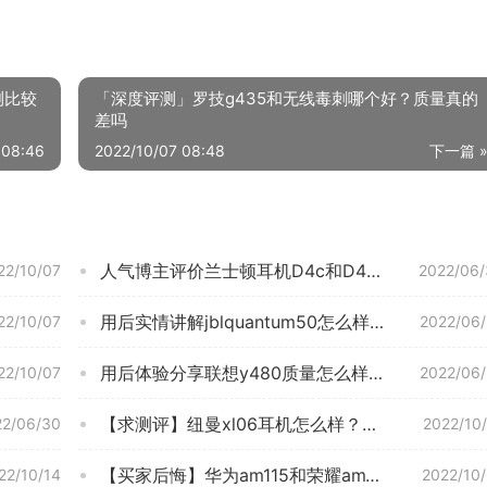
测比较
「深度评测」罗技g435和无线毒刺哪个好？质量真的
差吗
 08:46
2022/10/07 08:48
下一篇 
人气博主评价兰士顿耳机D4c和D4区别有什么不同？图文爆料分析
22/10/07
2022/06/
用后实情讲解jblquantum50怎么样？评测性价比高吗
22/10/07
2022/06
用后体验分享联想y480质量怎么样？功能评测结果
22/10/07
2022/06
【求测评】纽曼xl06耳机怎么样？功能真的不好吗
22/06/30
2022/10
【买家后悔】华为am115和荣耀am115的区别？应该怎么样选择
22/10/14
2022/10