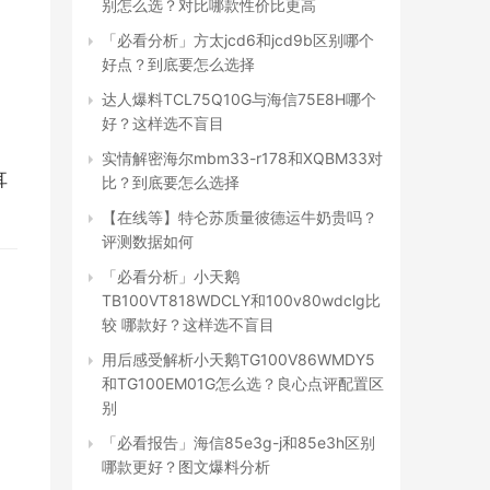
别怎么选？对比哪款性价比更高
「必看分析」方太jcd6和jcd9b区别哪个
好点？到底要怎么选择
达人爆料TCL75Q10G与海信75E8H哪个
好？这样选不盲目
实情解密海尔mbm33-r178和XQBM33对
耳
比？到底要怎么选择
【在线等】特仑苏质量彼德运牛奶贵吗？
评测数据如何
「必看分析」小天鹅
TB100VT818WDCLY和100v80wdclg比
较 哪款好？这样选不盲目
用后感受解析小天鹅TG100V86WMDY5
和TG100EM01G怎么选？良心点评配置区
别
「必看报告」海信85e3g-j和85e3h区别
哪款更好？图文爆料分析