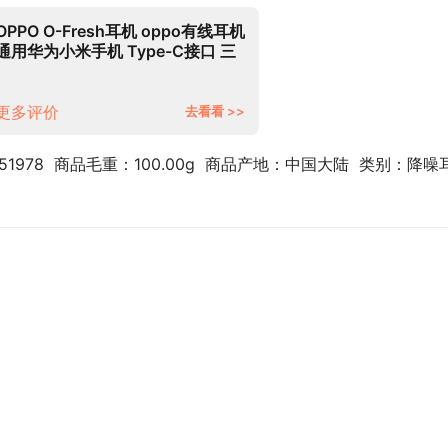
OPPO O-Fresh耳机 oppo有线耳机
通用华为小米手机 Type-C接口 三
键线控 适用于Find N/Find
X3/Reno7 深邃黑
更多评价
去看看 >>
51978  商品毛重：100.00g  商品产地：中国大陆  类别：降噪