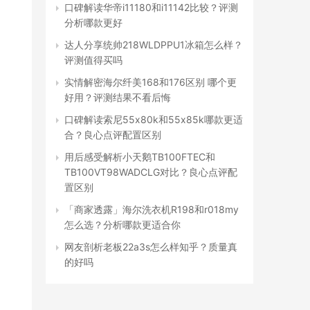
口碑解读华帝i11180和i11142比较？评测
分析哪款更好
达人分享统帅218WLDPPU1冰箱怎么样？
评测值得买吗
实情解密海尔纤美168和176区别 哪个更
好用？评测结果不看后悔
口碑解读索尼55x80k和55x85k哪款更适
合？良心点评配置区别
用后感受解析小天鹅TB100FTEC和
TB100VT98WADCLG对比？良心点评配
置区别
「商家透露」海尔洗衣机R198和r018my
怎么选？分析哪款更适合你
网友剖析老板22a3s怎么样知乎？质量真
的好吗