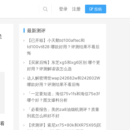
登录
注册
投稿
最新测评
样
【已开箱】小天鹅td100aftec和
td100vt828 哪款好用？评测结果不看后
悔
【买家后悔】东芝xg5和xg6区别 哪个更
好用？评测解读该怎么选
达人解密博世wap242682w和242602W
哪款好用？评测结果不看后悔
「一定要知道」海信75v1fs和海信75e3f
哪个好？图文爆料分析
「必看报告」美的za8油烟机测评？质量
到底怎么样好不好
是看
【求测评】索尼xr75x90k和XR75X95j区