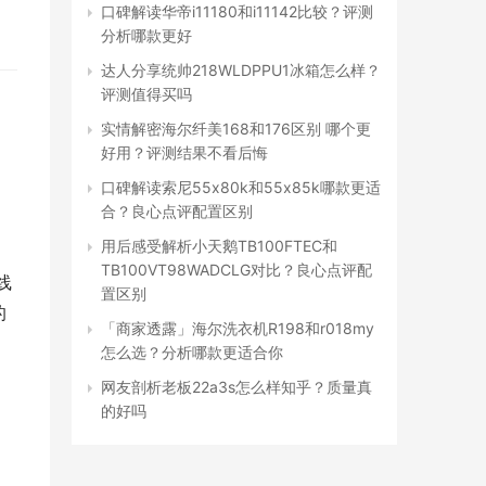
口碑解读华帝i11180和i11142比较？评测
分析哪款更好
达人分享统帅218WLDPPU1冰箱怎么样？
评测值得买吗
实情解密海尔纤美168和176区别 哪个更
好用？评测结果不看后悔
口碑解读索尼55x80k和55x85k哪款更适
合？良心点评配置区别
用后感受解析小天鹅TB100FTEC和
TB100VT98WADCLG对比？良心点评配
线
置区别
的
「商家透露」海尔洗衣机R198和r018my
怎么选？分析哪款更适合你
网友剖析老板22a3s怎么样知乎？质量真
的好吗