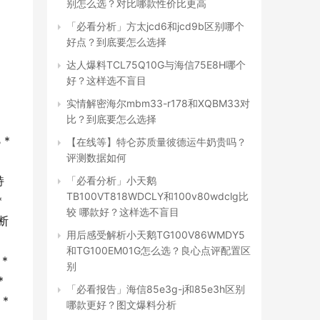
别怎么选？对比哪款性价比更高
「必看分析」方太jcd6和jcd9b区别哪个
好点？到底要怎么选择
达人爆料TCL75Q10G与海信75E8H哪个
好？这样选不盲目
实情解密海尔mbm33-r178和XQBM33对
比？到底要怎么选择
* 
【在线等】特仑苏质量彼德运牛奶贵吗？
评测数据如何
持
「必看分析」小天鹅
TB100VT818WDCLY和100v80wdclg比
 
较 哪款好？这样选不盲目
断
用后感受解析小天鹅TG100V86WMDY5
和TG100EM01G怎么选？良心点评配置区
 
别
 
「必看报告」海信85e3g-j和85e3h区别
 
哪款更好？图文爆料分析