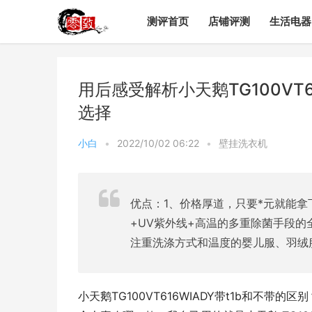
测评首页
店铺评测
生活电器
用后感受解析小天鹅TG100VT
选择
小白
•
2022/10/02 06:22
•
壁挂洗衣机
优点：1、价格厚道，只要*元就能
+UV紫外线+高温的多重除菌手段的
注重洗涤方式和温度的婴儿服、羽绒
小天鹅TG100VT616WIADY带t1b和不