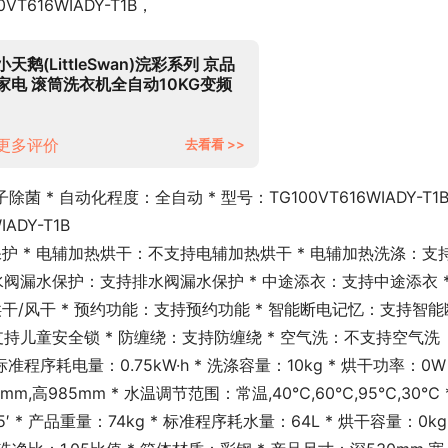
616WIADY-T1B，
小天鹅(LittleSwan)浣彩系列 京品
家电 滚筒洗衣机全自动10KG变频
智能投放 智能家电 【巡航除菌】
10公斤智投钛色滚筒
更多评价
去看看 >>
 * 自动化程度：全自动 * 型号：TG100VT616WIADY-T1B 
ADY-T1B
护 * 电辅加热烘干：不支持电辅加热烘干 * 电辅加热洗涤：支
水阀漏水保护：支持排水阀漏水保护 * 中途添衣：支持中途添衣 *
干/风干 * 预约功能：支持预约功能 * 智能断电记忆：支持智能
支持儿童安全锁 * 防缠绕：支持防缠绕 * 空气洗：不支持空气洗
准程序耗电量：0.75kW·h * 洗涤容量：10kg * 烘干功率：0W *
mm,高985mm * 水温调节范围：常温,40℃,60℃,95℃,30℃ *
产品重量：74kg * 标准程序耗水量：64L * 烘干容量：0kg *