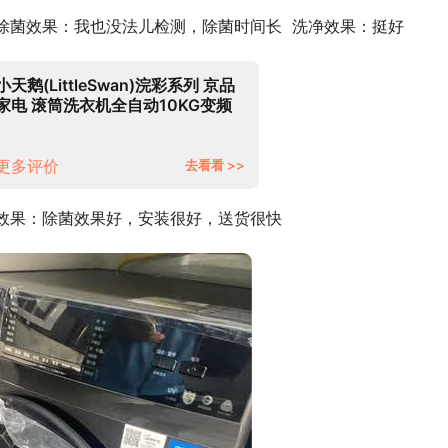
除菌效果：我也没法儿检测，除菌时间长  洗净效果：挺好
小天鹅(LittleSwan)浣彩系列 京品
家电 滚筒洗衣机全自动10KG变频
智能投放 智能家电 【巡航除菌】
10公斤智投钛色滚筒
更多评价
去看看 >>
菌效果：除菌效果好，安装很好，送货很快