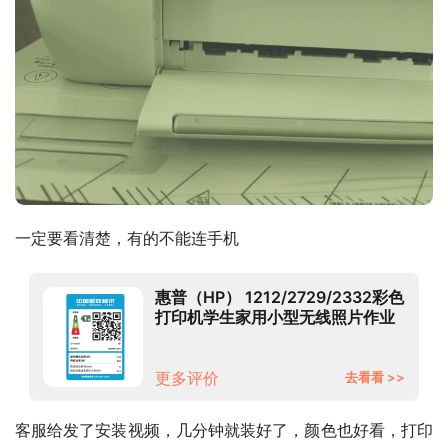
一定要看清楚，有的不能连手机
惠普（HP） 1212/2729/2332彩色
打印机学生家用小型无线照片作业
打印复印扫描一体 1212（usb连
接/单打印） 官方标配（一次性墨
盒，推荐选择可加墨套餐）
更多评价
去看看 >>
客服给发了安装视频，几分钟就装好了，颜色也好看，打印