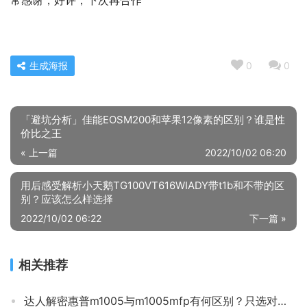
常感谢，好评，下次再合作
生成海报
0
0
「避坑分析」佳能EOSM200和苹果12像素的区别？谁是性
价比之王
« 上一篇
2022/10/02 06:20
用后感受解析小天鹅TG100VT616WIADY带t1b和不带的区
别？应该怎么样选择
2022/10/02 06:22
下一篇 »
相关推荐
达人解密惠普m1005与m1005mfp有何区别？只选对的不选贵的