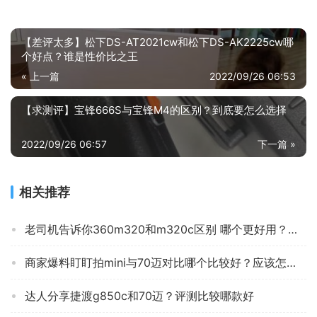
【差评太多】松下DS-AT2021cw和松下DS-AK2225cw哪
个好点？谁是性价比之王
« 上一篇
2022/09/26 06:53
【求测评】宝锋666S与宝锋M4的区别？到底要怎么选择
2022/09/26 06:57
下一篇 »
相关推荐
老司机告诉你360m320和m320c区别 哪个更好用？应该怎么样选择
商家爆料盯盯拍mini与70迈对比哪个比较好？应该怎么样选择
达人分享捷渡g850c和70迈？评测比较哪款好