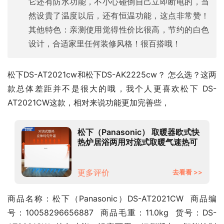
它还有防水功能，不小心碰倒自己立即断电的，当
然设貴了温度以后，还有恒温功能，这点非常赞！
其他特色：亲测使用觉得性价比很高，节约的白色
设计，合适家里任何装修风格！很百搭哦！
松下DS-AT2021cw和松下DS-AK2225cw？ 怎么选？这两
款总体差距并不是很大的哦，我个人更喜欢松下 DS-
AT2021CW这款，相对来说功能更加完善些，
松下（Panasonic） 取暖器欧式快
热炉居浴两用对流式取暖气速热可
遥控定时电暖气片家用整屋取暖
DS-AT2021CW 【超薄可壁挂&居
浴两用&2000W大功率快速升温】
更多评价
去看看 >>
商品名称：松下（Panasonic）DS-AT2021CW  商品编
号：10058296656887  商品毛重：11.0kg  货号：DS-