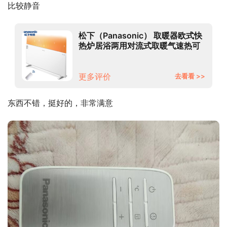
比较静音
松下（Panasonic） 取暖器欧式快
热炉居浴两用对流式取暖气速热可
遥控定时电暖气片家用整屋取暖
DS-AT2021CW 【超薄可壁挂&居
浴两用&2000W大功率快速升温】
更多评价
去看看 >>
东西不错，挺好的，非常满意