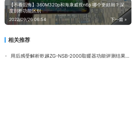
【不看后悔】360M320p和海康威视n6p 哪个更好用？深
度剖析功能区别
2022/09/26 06:54
下一篇 »
相关推荐
用后感受解析乾越ZG-NSB-2000取暖器功能评测结果，看看买家怎么样评价的
「评价性价比」美菱253和252的区别？分析哪款更适合你
「博主爆料」艾美特HC25137R-2取暖器怎么样的质量，评测为什么这样？
【用后说说】美的ndy-lsx取暖器评测？质量怎么样值不值得买
真实情况透露西屋t2004和T2042区别哪款更好？评测解读该怎么选
人气博主评价先锋cy88mm_15和cy55mm_15比较 哪款好？这样选不盲目