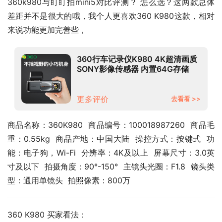
360k980与盯盯拍mini5对比评测？ 怎么选？这两款总体
差距并不是很大的哦，我个人更喜欢360 K980这款，相对
来说功能更加完善些，
360行车记录仪K980 4K超清画质
SONY影像传感器 内置64G存储
2.2英寸屏幕 触控按键 5GHzWiFi
传输
更多评价
去看看 >>
商品名称：360K980  商品编号：100018987260  商品毛
重：0.55kg  商品产地：中国大陆  操控方式：按键式  功
能：电子狗，Wi-Fi  分辨率：4K及以上  屏幕尺寸：3.0英
寸及以下  拍摄角度：90°-150°  主镜头光圈：F1.8  镜头类
型：通用单镜头  拍照像素：800万
360 K980 买家看法：