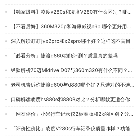
【独家爆料】凌度v280s和凌度V280有什么区别？哪个性价比高、质量更好
【不看后悔】360M320p和海康威视n6p 哪个更好用？深度剖析功能区别
深入解读盯盯拍x2pro和x2spro哪个好？这样选不盲目
「必看分析」捷渡d860功能评测？质量真的差吗
经验解析70迈Midrive D07与360m320有什么不同？评测哪一款功能更强大
老司机告诉你捷渡d600与d880哪个好？只选对的不选贵的
口碑解读凌度hs880e和880B对比？分析哪款更适合你
「网友评价」小米行车记录仪2标准版和2k的区别？分析哪款更适合你
「评价性价比」凌度V280s行车记录仪质量咋样？功能真的不好吗