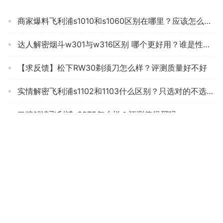
商家爆料飞利浦s1010和s1060区别在哪里？应该怎么样选择
达人解密烟斗w301与w316区别 哪个更好用？谁是性价比之王
【求反馈】松下RW30剃须刀怎么样？评测质量好不好
实情解密飞利浦s1102和1103什么区别？只选对的不选贵的
口碑解读飞利浦s6875怎么样？评测值得买吗
达人分享飞科博锐ps180和ps187有什么区别？评测比较哪款好
达人解密飞利浦s9935和s9936区别哪款更适合？只选对的不选贵的
「求助」博朗5系1000和4200哪款更好？深度剖析功能区别
【求测评】飞利浦s2耳机怎么样？功能真的不好吗