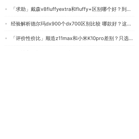
「求助」戴森v8fluffyextra和fluffy+区别哪个好？到底要怎么选择
经验解析德尔玛dx900个dx700区别比较 哪款好？这样选不盲目
「评价性价比」顺造z11max和小米K10pro差别？只选对的不选贵的
人气博主爆料海尔zl605b和zl605c区别 哪个更好用？只选对的不选贵的
「避坑分析」美的u1和sc861吸尘器哪个好？良心点评配置区别
【在线等】飞利浦fc8632与fc9588滤网通用吗？哪款性价比更好
「必看报告」戴森v8fluffy和fluffy+的区别？分析哪款更适合你
【用后说说】德尔玛vc01和小米无线吸尘器哪个好？质量真的差吗
实情解密德尔玛DX700和德尔玛VC20plus区别哪款更适合？应该怎么样选择