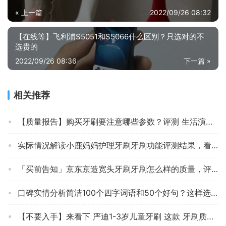
« 上一篇
2022/09/26 08:32
【在线等】飞利浦S5051和S5066什么区别？只选对的不
选贵的
2022/09/26 08:36
下一篇 »
相关推荐
【质量报告】购买牙刷要注意哪些参数？评测 生活演义牙刷软毛家用小刷头情侣牙刷套装深层清洁护龈 【308款】1支 怎么样？好用吗？
实际情况解读小鹿妈妈护理牙刷牙刷功能评测结果，看看买家怎么样评价的
「买前告知」京东京造宽头牙刷牙刷怎么样的质量，评测为什么这样？
口碑实情分析简洁100个四字词语和50个好句？这样选不盲目
【不要入手】来看下 严迪1-3岁儿童牙刷 这款 牙刷质量真的忽悠？评测怎么样！