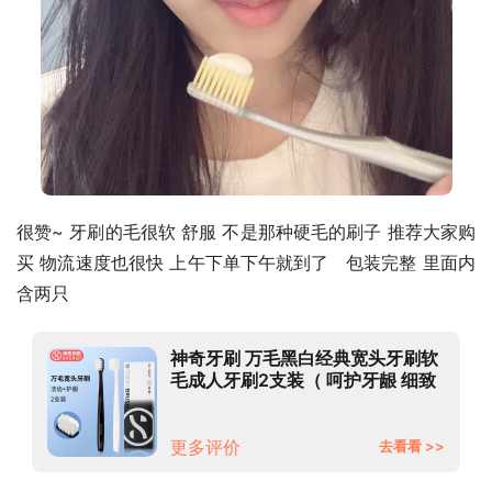
很赞~ 牙刷的毛很软 舒服 不是那种硬毛的刷子 推荐大家购
买 物流速度也很快 上午下单下午就到了   包装完整 里面内
含两只
神奇牙刷 万毛黑白经典宽头牙刷软
毛成人牙刷2支装（ 呵护牙龈 细致
清洁）
更多评价
去看看 >>