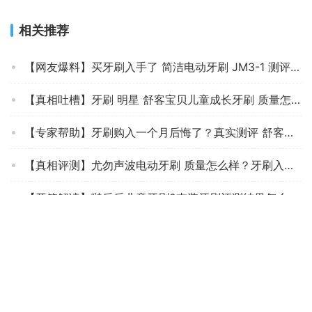
相关推荐
【网友爆料】买牙刷入手了 简洁电动牙刷 JM3-1 测评有人说坑？质量到底怎么样？
【真相吐槽】牙刷 明星 舒客宝贝儿童成长牙刷 质量怎么样？来看看图文评测！
【专家帮助】牙刷购入一个月后悔了？真实测评 舒客宝贝儿童保健牙刷 质量怎么样，必看！
【真相评测】尤勿声波电动牙刷 质量怎么样？牙刷入手使用1个月感受揭露
【开箱解读】啵乐乐儿童牙刷2支装牙刷评测结果怎么样？不值得买吗？
「入手必知」牙刷皓齿健牙刷质量评测怎么样好不好用？
【买前必知】牙刷不建议购买 狮王狮王 Lion 细齿洁炭能量SUPER护龈牙刷4支装？怎么样评测质量好不好？
【牙刷实情】朗利洁牙刷套装评测结果怎么样？不值得买吗？