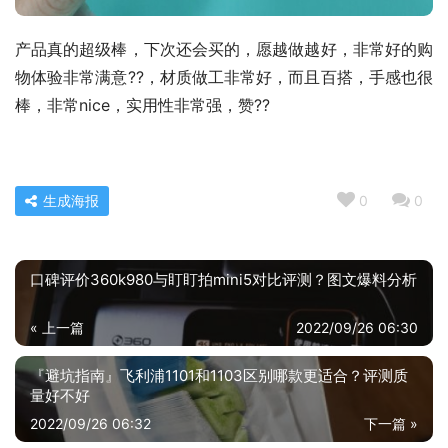
产品真的超级棒，下次还会买的，愿越做越好，非常好的购
物体验非常满意??，材质做工非常好，而且百搭，手感也很
棒，非常nice，实用性非常强，赞??
生成海报
0
0
口碑评价360k980与盯盯拍mini5对比评测？图文爆料分析
« 上一篇
2022/09/26 06:30
『避坑指南』飞利浦1101和1103区别哪款更适合？评测质
量好不好
2022/09/26 06:32
下一篇 »