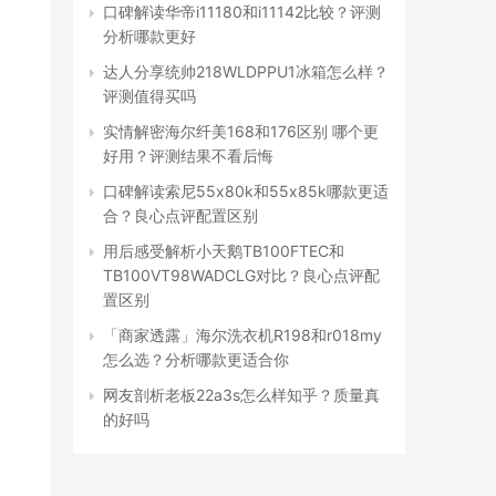
口碑解读华帝i11180和i11142比较？评测
分析哪款更好
达人分享统帅218WLDPPU1冰箱怎么样？
评测值得买吗
实情解密海尔纤美168和176区别 哪个更
好用？评测结果不看后悔
口碑解读索尼55x80k和55x85k哪款更适
合？良心点评配置区别
用后感受解析小天鹅TB100FTEC和
TB100VT98WADCLG对比？良心点评配
置区别
「商家透露」海尔洗衣机R198和r018my
怎么选？分析哪款更适合你
网友剖析老板22a3s怎么样知乎？质量真
的好吗