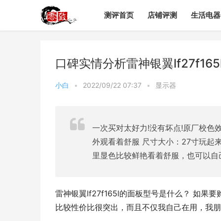
测评首页
店铺评测
生活电器
口碑实情分析雷神银翼lf27f1
小白
•
2022/09/22 07:37
•
显示器
一次买对太好力!没有坏点!原厂校色效
外观看着舒服 尺寸大小：27寸玩起
里显色比较鲜艳看着舒服，也可以自
雷神银翼lf27f165l的面板型号是什么？ 如果
比较性价比很突出，而且不仅我自己在用，我朋