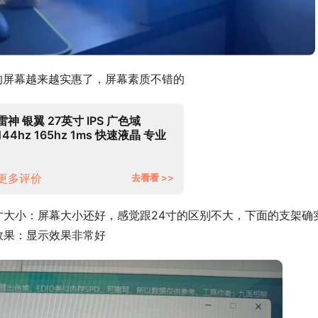
的屏幕越来越实惠了，屏幕素质不错的
雷神 银翼 27英寸 IPS 广色域
144hz 165hz 1ms 快速液晶 专业
电竞游戏娱乐电脑显示器 升降旋转
LF27F165L
更多评价
去看看 >>
寸大小：屏幕大小还好，感觉跟24寸的区别不大，下面的支架确
效果：显示效果非常好