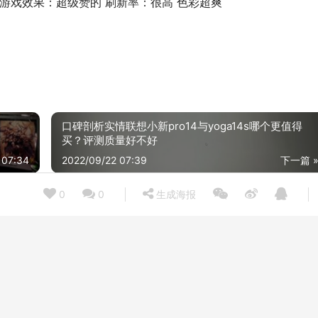
 游戏效果：超级赞的 刷新率：很高 色彩超爽
口碑剖析实情联想小新pro14与yoga14s哪个更值得
买？评测质量好不好
 07:34
2022/09/22 07:39
下一篇 
0
0
生成海报
经验解析显示器熊猫PF32QC2质量评测怎么样好不好用？
21/12/16
2021/12
口碑实情分析三星c27r500fhc和c27f396fhc区别 哪款好用？这样选不盲目
21/12/16
2021/12
「评价性价比」三星c32r500fhc怎么样？功能真的不好吗
21/12/16
2022/05