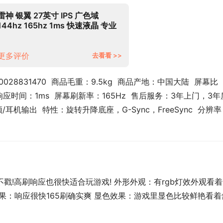
雷神 银翼 27英寸 IPS 广色域
144hz 165hz 1ms 快速液晶 专业
电竞游戏娱乐电脑显示器 升降旋转
LF27F165L
更多评价
去看看 >>
028831470  商品毛重：9.5kg  商品产地：中国大陆  屏幕比
0:1  响应时间：1ms  屏幕刷新率：165Hz  售后服务：3年上门，3年
/耳机输出  特性：旋转升降底座，G-Sync，FreeSync  分辨
戳!高刷响应也很快适合玩游戏! 外形外观：有rgb灯效外观看
效果：响应很快165刷确实爽 显色效果：游戏里显色比较鲜艳看着