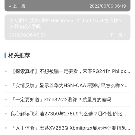
« 上一篇
2022/09/06 06:19
达人爆料七彩虹战斧 GeForce GTX 1650 4GD6怎么样？
评测值得入手吗
2022/09/06 06:23
下一篇 »
相关推荐
【探索真相】不想被骗一定要看，宏碁RG241Y Pbiipx 显示器 质量测评大曝光！怎么样？
「实情反馈」显示器华为HSN-CAA评测结果怎么样？不值得买吗？
「一定要知道」ktch32s12测评？质量真的差吗
良心解读飞利浦273b9与276b9怎么选？哪个性价比高、质量更好
「入手体验」宏碁XV253Q Xbmiiprzx显示器评测结果怎么样？不值得买吗？