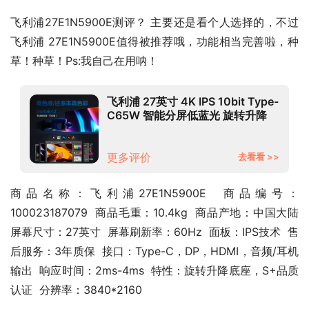
飞利浦27E1N5900E测评？ 主要还是看个人选择的，不过
飞利浦 27E1N5900E值得被推荐哦，功能相当完善啦，种
草！种草！Ps:我自己在用呐！
飞利浦 27英寸 4K IPS 10bit Type-
C65W 智能分屏低蓝光 旋转升降
专业设计办公显示器 商务显示屏
27E1N5900E
更多评价
去看看 >>
商品名称：飞利浦27E1N5900E  商品编号：
100023187079  商品毛重：10.4kg  商品产地：中国大陆  
屏幕尺寸：27英寸  屏幕刷新率：60Hz  面板：IPS技术  售
后服务：3年质保  接口：Type-C，DP，HDMI，音频/耳机
输出  响应时间：2ms-4ms  特性：旋转升降底座，S+品质
认证  分辨率：3840*2160