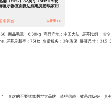
惠浦（HPC）32英寸 75Hz IPS硬
屏显示器直面微边框电竞游戏家用
办公高清监控液晶台式电脑显示屏
幕
更多评价
去看看 >>
68  商品毛重：6.38kg  商品产地：中国大陆  屏幕比例：16:9  
ms  屏幕刷新率：75Hz  售后服务：3年质保  屏幕尺寸：31.5-3
了，喜欢的不要犹豫啊??大品牌！值得信赖！效果超级好！贵