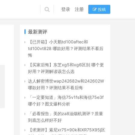
登录
注册
投稿
最新测评
【已开箱】小天鹅td100aftec和
td100vt828 哪款好用？评测结果不看后
悔
【买家后悔】东芝xg5和xg6区别 哪个更
好用？评测解读该怎么选
达人解密博世wap242682w和242602W
哪款好用？评测结果不看后悔
「一定要知道」海信75v1fs和海信75e3f
哪个好？图文爆料分析
「必看报告」美的za8油烟机测评？质量
到底怎么样好不好
【求测评】索尼xr75x90k和XR75X95j区