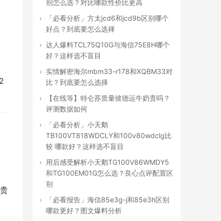
别怎么选？对比哪款性价比更高
「必看分析」方太jcd6和jcd9b区别哪个
好点？到底要怎么选择
达人爆料TCL75Q10G与海信75E8H哪个
好？这样选不盲目
实情解密海尔mbm33-r178和XQBM33对
2
比？到底要怎么选择
【在线等】特仑苏质量彼德运牛奶贵吗？
评测数据如何
「必看分析」小天鹅
TB100VT818WDCLY和100v80wdclg比
较 哪款好？这样选不盲目
用后感受解析小天鹅TG100V86WMDY5
和TG100EM01G怎么选？良心点评配置区
别
有贵
「必看报告」海信85e3g-j和85e3h区别
哪款更好？图文爆料分析