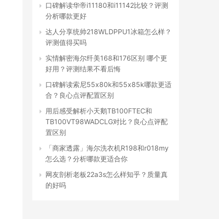
口碑解读华帝i11180和i11142比较？评测
分析哪款更好
达人分享统帅218WLDPPU1冰箱怎么样？
评测值得买吗
实情解密海尔纤美168和176区别 哪个更
好用？评测结果不看后悔
口碑解读索尼55x80k和55x85k哪款更适
合？良心点评配置区别
用后感受解析小天鹅TB100FTEC和
TB100VT98WADCLG对比？良心点评配
置区别
「商家透露」海尔洗衣机R198和r018my
怎么选？分析哪款更适合你
网友剖析老板22a3s怎么样知乎？质量真
的好吗