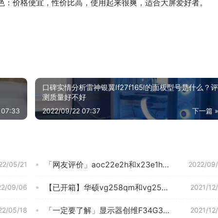
特色：价格便宜，性价比高，使用起来很爽，适合大屏爱好者。
口碑实情分析雷神银翼lf27f165l的面板型号是什么？评
测质量好不好
 07:33
2022/09/22 07:37
下一篇 
「网友评价」aoc22e2h和x23e1h比较 哪款好？深度剖析功能区别
22/05/21
2022/09
【已开箱】华硕vg258qm和vg259qm比较 哪款好？深度剖析功能区别
22/09/06
2021/12
「一定要了解」显示器创维F34G3Q评测结果怎么样？不值得买吗？
22/05/18
2021/12