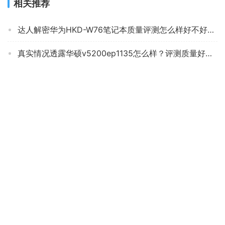
相关推荐
达人解密华为HKD-W76笔记本质量评测怎么样好不好用？
真实情况透露华硕v5200ep1135怎么样？评测质量好不好
「用过的说下」华为wrtd-wfh9q是什么型号？评测质量好不好
「功能解读」联想小新air14锐龙版和联想小新14哪个好？谁是性价比之王
使用一个月后分享联想i71065g7处理器怎么样？评测质量好不好
「商家透露」联想的威6与小新14的区别？哪款性价比更好
「买前告知」戴尔latitude3420怎么样？评测性价比高吗
「买前告知」神舟i5-10400和i7-10750h哪个好？到底要怎么选择
【开箱解读】华硕无畏15与华硕无畏pro15区别 哪款好用？评测结果不看后悔