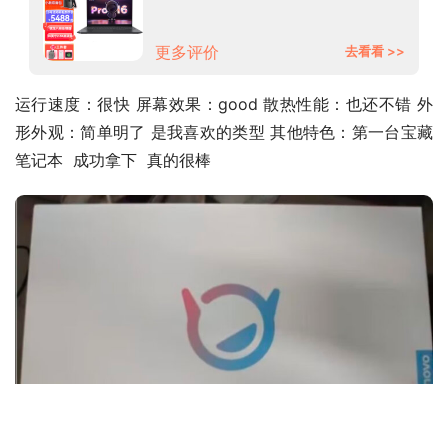
游戏设计轻薄笔记本电脑 八核R7-
5800H 16G 512G固态 标配版
2.5K超清屏丨高色域
更多评价
去看看 >>
运行速度：很快 屏幕效果：good 散热性能：也还不错 外
形外观：简单明了 是我喜欢的类型 其他特色：第一台宝藏
笔记本  成功拿下  真的很棒