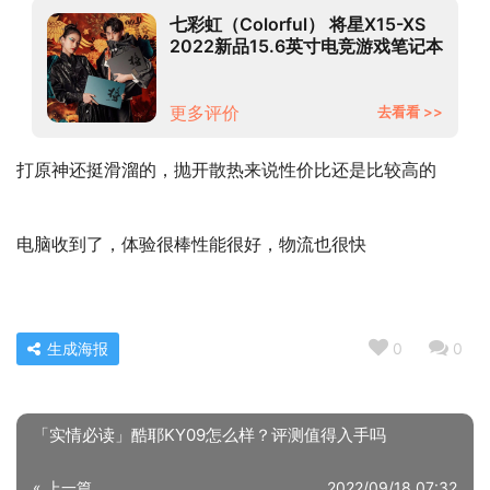
七彩虹（Colorful） 将星X15-XS
2022新品15.6英寸电竞游戏笔记本
学生网课电脑 14核i7-
12700H/RTX3050Ti 蓝色
16G/512GPCIe固态/官方标配
更多评价
去看看 >>
打原神还挺滑溜的，抛开散热来说性价比还是比较高的
电脑收到了，体验很棒性能很好，物流也很快
生成海报
0
0