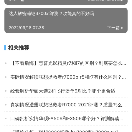
达人解密瀚铠6700xt评测？功能真的不好吗
2022/09/18 07:38
下一篇 »
相关推荐
【不看后悔】惠普光影精灵r7和i7的区别？到底要怎么选择
实际情况解读联想拯救者r7000p r5和r7有什么区别？评测哪一款功能更强大
经验解析华硕天选2和飞行堡垒9对比？哪个更合适
真实情况透露联想拯救者R7000 2021评测？质量怎么样值不值得买
口碑剖析实情华硕FA506和FX506哪个好？评测解读该怎么选