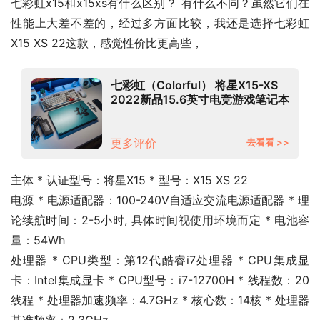
七彩虹x15和x15xs有什么区别？ 有什么不同？虽然它们在
性能上大差不差的，经过多方面比较，我还是选择七彩虹 
X15 XS 22这款，感觉性价比更高些，
七彩虹（Colorful） 将星X15-XS
2022新品15.6英寸电竞游戏笔记本
学生网课电脑 14核i7-
12700H/RTX3050Ti 蓝色
16G/512GPCIe固态/官方标配
更多评价
去看看 >>
主体 * 认证型号：将星X15 * 型号：X15 XS 22
电源 * 电源适配器：100-240V自适应交流电源适配器 * 理
论续航时间：2-5小时, 具体时间视使用环境而定 * 电池容
量：54Wh
处理器 * CPU类型：第12代酷睿i7处理器 * CPU集成显
卡：Intel集成显卡 * CPU型号：i7-12700H * 线程数：20
线程 * 处理器加速频率：4.7GHz * 核心数：14核 * 处理器