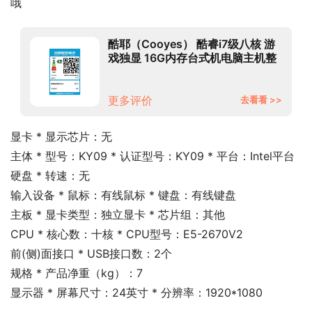
哦
酷耶（Cooyes） 酷睿i7级八核 游
戏独显 16G内存台式机电脑主机整
机全套组装家用电竞企业办公 套餐
三(i9级E5十核+GTX1060)+显示
器
更多评价
去看看 >>
显卡 * 显示芯片：无
主体 * 型号：KY09 * 认证型号：KY09 * 平台：Intel平台
硬盘 * 转速：无
输入设备 * 鼠标：有线鼠标 * 键盘：有线键盘
主板 * 显卡类型：独立显卡 * 芯片组：其他
CPU * 核心数：十核 * CPU型号：E5-2670V2
前(侧)面接口 * USB接口数：2个
规格 * 产品净重（kg）：7
显示器 * 屏幕尺寸：24英寸 * 分辨率：1920*1080