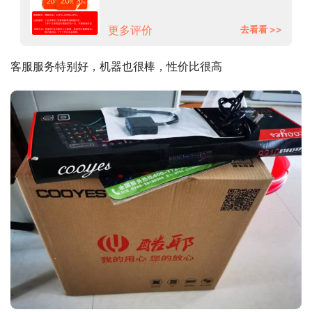
机全套组装家用电竞企业办公 套餐
三(i9级E5十核+GTX1060)+显示
器
更多评价
去看看 >>
客服服务特别好，机器也很棒，性价比很高