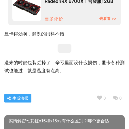
RadeonRX 6700XT 合金版12GB
GDDR6 RDNA2架构电竞游戏显卡
更多评价
去看看 >>
显卡得劲啊，瀚凯的用料不错
送来的时候包装烂掉了，辛亏里面没什么损伤，显卡各种测
试也能过，就是温度有点高。
生成海报
0
0
实情解密七彩虹x15和x15xs有什么区别？哪个更合适