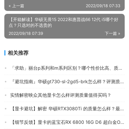
« 上一篇
2022/09/18 07:33
【开箱解读】华硕无畏15 2022和惠普战66 12代 i5哪个好
点？只选对的不选贵的
2022/09/18 07:39
下一篇 »
相关推荐
「求助」丽台p系列和m系列区别？哪个性价比高、质量更好
『避坑指南』华硕gt730-sl-2gd5-brk怎么样？评测质量好不好
实情解密映众其他显卡怎么样评测质量值得买吗？
【显卡避坑】解密 华硕RTX3080Ti 的质量怎么样？最真实的图文评测分享！
【细节反馈】显卡的蓝宝石RX 6800 16G D6 超白金OC对比蓝宝石RX 6800 16G D6 超白金OC哪个质量更好呢？优缺点分析测评