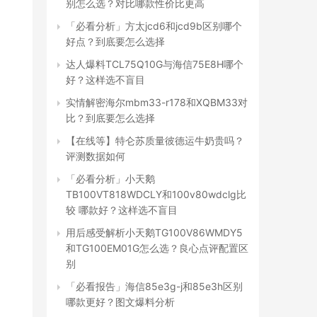
别怎么选？对比哪款性价比更高
「必看分析」方太jcd6和jcd9b区别哪个
好点？到底要怎么选择
达人爆料TCL75Q10G与海信75E8H哪个
好？这样选不盲目
实情解密海尔mbm33-r178和XQBM33对
比？到底要怎么选择
【在线等】特仑苏质量彼德运牛奶贵吗？
评测数据如何
「必看分析」小天鹅
TB100VT818WDCLY和100v80wdclg比
较 哪款好？这样选不盲目
用后感受解析小天鹅TG100V86WMDY5
和TG100EM01G怎么选？良心点评配置区
别
「必看报告」海信85e3g-j和85e3h区别
哪款更好？图文爆料分析