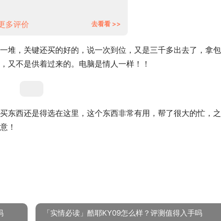
12400F Intel H610 LGA 1700
更多评价
去看看 >>
一堆，关键还买的好的，说一次到位，又是三千多出去了，拿包
，又不是供着过来的。电脑是情人一样！！
买东西还是得选在这里，这个东西非常有用，帮了很大的忙，之
意！
吗
「实情必读」酷耶KY09怎么样？评测值得入手吗