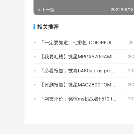
« 上一篇
2022/09/18
相关推荐
「一定要知道」七彩虹 COlORFULBATTLE-AX B560M-HD DELUXE V20主板怎么样评测质量值得买吗？
20
【我要吐槽】微星MPGX570GAMINGEDGEWIFI 买来半个月了？怎么感觉这款 主板 质量就这样？
20
「必看报告」技嘉b460aorus pro主板怎么样？质量真的好吗
20
【评测报告】微星MAGZ590TOMAHAWKWIFI 这款主板质量怎么样不好？拆箱分析各项指标解读！
20
「网友评价」铭瑄ms挑战者h510itx用1080怎么样？图文爆料分析
20