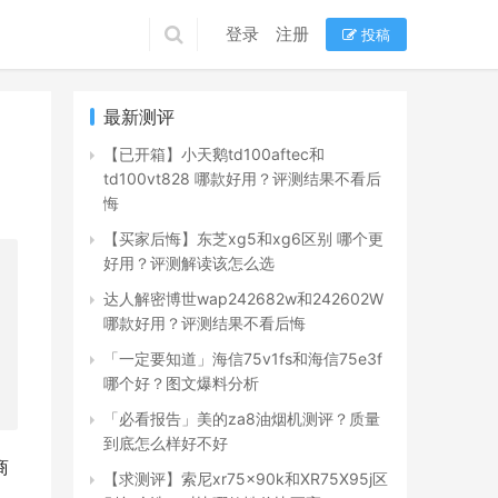
登录
注册
投稿
最新测评
【已开箱】小天鹅td100aftec和
td100vt828 哪款好用？评测结果不看后
悔
【买家后悔】东芝xg5和xg6区别 哪个更
好用？评测解读该怎么选
达人解密博世wap242682w和242602W
哪款好用？评测结果不看后悔
「一定要知道」海信75v1fs和海信75e3f
哪个好？图文爆料分析
「必看报告」美的za8油烟机测评？质量
到底怎么样好不好
商
【求测评】索尼xr75x90k和XR75X95j区