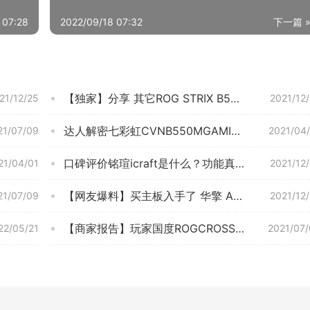
 07:28
2022/09/18 07:32
下一篇 
【独家】分享 其它ROG STRIX B560-G GAMING WIFI 质量评测数据怎么样，这款主板符合你的要求吗？
21/12/25
2021/12
达人解密七彩虹CVNB550MGAMINGPROV14主板评测报告怎么样？质量不靠谱？
21/07/09
2021/04
口碑评价铭瑄icraft是什么？功能真的不好吗
21/04/01
2021/12
【网友爆料】买主板入手了 华擎 ASROCKH310CM-ITX/ac 测评有人说坑？质量到底怎么样？
21/07/09
2021/12
【商家报告】玩家国度ROGCROSSHAIRVIIIIMPACT 优缺点真相评测，质量口碑怎么样？小白必看系列！
22/05/21
2021/07