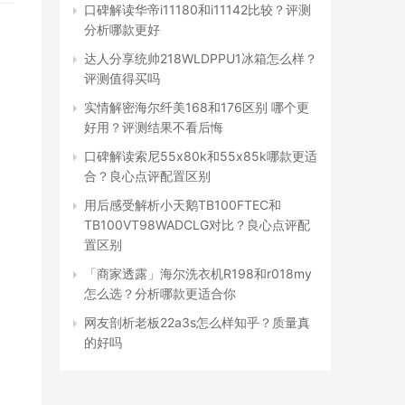
口碑解读华帝i11180和i11142比较？评测
分析哪款更好
达人分享统帅218WLDPPU1冰箱怎么样？
评测值得买吗
实情解密海尔纤美168和176区别 哪个更
好用？评测结果不看后悔
口碑解读索尼55x80k和55x85k哪款更适
合？良心点评配置区别
用后感受解析小天鹅TB100FTEC和
TB100VT98WADCLG对比？良心点评配
置区别
「商家透露」海尔洗衣机R198和r018my
怎么选？分析哪款更适合你
网友剖析老板22a3s怎么样知乎？质量真
的好吗