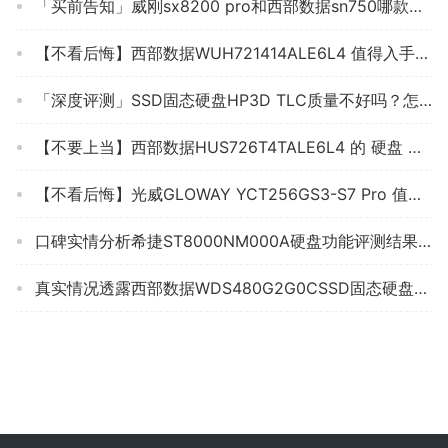
生成海报
0
0
深入解读影驰铁甲战将240和金士顿a400 哪个更好用？谁
是性价比之王
« 上一篇
2022/09/16 07:06
「必看分析」小能人X6和X29哪款更适合？评测质量好不
好
2022/09/16 07:14
下一篇 »
相关推荐
「必看报告」梵想s500pro评测？功能真的不好吗
「网友评价」金胜维256和西部数据240 哪款好用？图文爆料分析