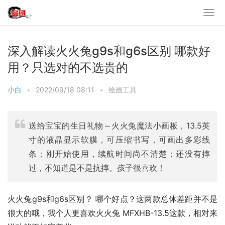
深入解读火火兔g9s和g6s区别 哪款好
用？只选对的不选贵的
小白
•
2022/09/18 08:11
•
绘画工具
送给宝宝的生日礼物～火火兔魔法小画板，13.5英
寸的液晶显示软膜，可压缩书写，可画出多彩线
条；刚开始使用，续航时间尚不清楚；还没有摔
过，不知道是不是抗摔。孩子很喜欢！
火火兔g9s和g6s区别？ 哪个好点？这两款总体差距并不是
很大的哦，我个人更喜欢火火兔 MFXHB-13.5这款，相对来