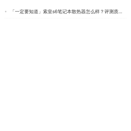
「一定要知道」索皇s6笔记本散热器怎么样？评测质量好不好
「买前告知」乔思伯CR1400和九州风神玄冰400比较 哪款好？良心点评配置区别
【已开箱】航嘉gx122风扇怎么样？质量真的好吗
【求测评】圣劳伦斯60D和60C区别有什么不同？哪款性价比更好
【精华帖】爱国者暮光c5和r5 哪个更好用？深度剖析功能区别
『避坑指南』飞智银狐T1和X1区别有什么不同？图文爆料分析
「评价性价比」飞智b5散热器和pro2怎么选？深度剖析功能区别
「求助」长城盖世g200怎么样能压1231 V3哪个好点？评测结果不看后悔
「避坑分析」酷冷至尊t20和玄冰400有什么不同？哪个更合适