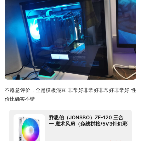
不愿意评价，全是模板混豆 非常好非常好非常好非常好 性
价比确实不错
乔思伯（JONSBO）ZF-120 三合
一 魔术风扇（免线拼接/5V3针幻彩
ARGB接口/PWM智能温控/12CM
机箱风扇X3套装）