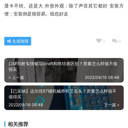
显卡不转。还是大 外形外观：除了声音其它都好 安装方
便：安装倒是很容易。线也好走
生成海报
0
0
口碑剖析实情铭瑄icraft和终结者区别？质量怎么样值不值
得买
« 上一篇
2022/09/16 06:46
【已采纳】达尔优87键机械师和艾石头？质量怎么样值不
值得买
2022/09/16 06:48
下一篇 »
相关推荐