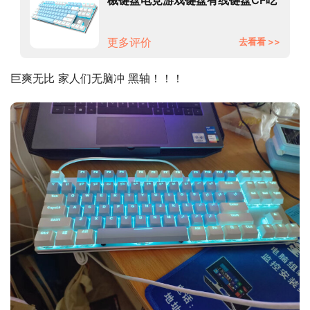
鸡LOL男女学生笔记本电脑通用 87
键-蓝白黑轴
更多评价
去看看 >>
巨爽无比 家人们无脑冲 黑轴！！！