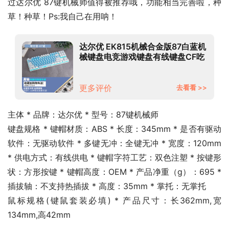
过达尔优 87键机械师值得被推荐哦，功能相当完善啦，种
草！种草！Ps:我自己在用呐！
达尔优 EK815机械合金版87白蓝机
械键盘电竞游戏键盘有线键盘CF吃
鸡LOL男女学生笔记本电脑通用 87
键-蓝白黑轴
更多评价
去看看 >>
主体 * 品牌：达尔优 * 型号：87键机械师
键盘规格 * 键帽材质：ABS * 长度：345mm * 是否有驱动
软件：无驱动软件 * 多键无冲：全键无冲 * 宽度：120mm 
* 供电方式：有线供电 * 键帽字符工艺：双色注塑 * 按键形
状：方形按键 * 键帽高度：OEM * 产品净重（g）：695 * 
插拔轴：不支持热插拔 * 高度：35mm * 掌托：无掌托
鼠标规格(键鼠套装必填) * 产品尺寸：长362mm,宽
134mm,高42mm