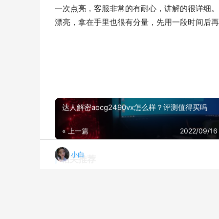
一次点亮，客服非常的有耐心，讲解的很详细。
漂亮，拿在手里也很有分量，先用一段时间后再
达人解密aocg2490vx怎么样？评测值得买吗
« 上一篇
2022/09/16
小白
相关推荐
【实情解读】全方位质量评测主板 华擎 ASROCKX570 Steel Legend怎么样？买前一定要先知道这些情况！
20
【网友吐槽】关于 技嘉B550MAORUSELITE 新手不知道的真相，评测这款主板质量怎么样！
20