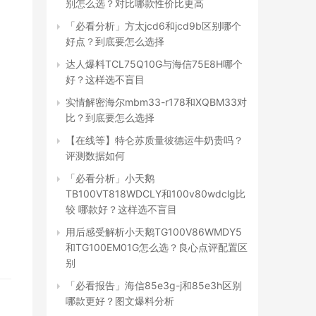
别怎么选？对比哪款性价比更高
「必看分析」方太jcd6和jcd9b区别哪个
好点？到底要怎么选择
达人爆料TCL75Q10G与海信75E8H哪个
好？这样选不盲目
实情解密海尔mbm33-r178和XQBM33对
比？到底要怎么选择
【在线等】特仑苏质量彼德运牛奶贵吗？
评测数据如何
「必看分析」小天鹅
TB100VT818WDCLY和100v80wdclg比
较 哪款好？这样选不盲目
用后感受解析小天鹅TG100V86WMDY5
和TG100EM01G怎么选？良心点评配置区
别
「必看报告」海信85e3g-j和85e3h区别
哪款更好？图文爆料分析