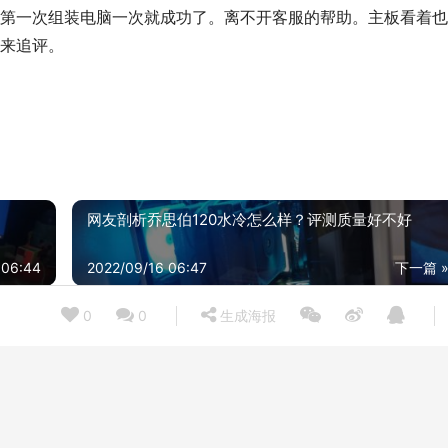
第一次组装电脑一次就成功了。离不开客服的帮助。主板看着也
来追评。
网友剖析乔思伯120水冷怎么样？评测质量好不好
 06:44
2022/09/16 06:47
下一篇 
0
0
生成海报
老司机分享微星prox570a pro怎么样？评测值得买吗
21/12/25
2021/04
「主板解读」微星MPGB550IGAMINGEDGEWIFI功能评测结果，看看买家怎么样评价的
21/07/09
2021/04