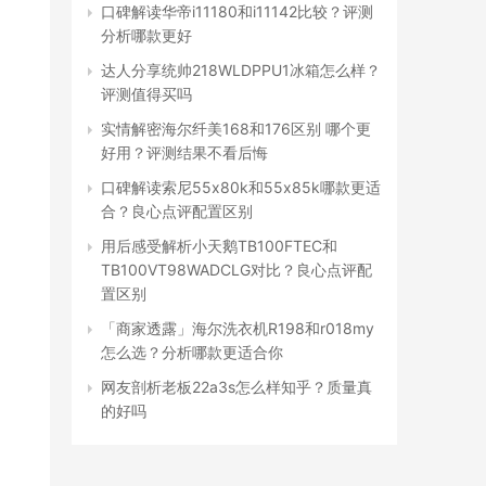
口碑解读华帝i11180和i11142比较？评测
分析哪款更好
达人分享统帅218WLDPPU1冰箱怎么样？
评测值得买吗
实情解密海尔纤美168和176区别 哪个更
好用？评测结果不看后悔
口碑解读索尼55x80k和55x85k哪款更适
合？良心点评配置区别
用后感受解析小天鹅TB100FTEC和
TB100VT98WADCLG对比？良心点评配
置区别
「商家透露」海尔洗衣机R198和r018my
怎么选？分析哪款更适合你
网友剖析老板22a3s怎么样知乎？质量真
的好吗