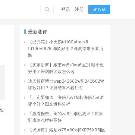
登录
注册
投稿
最新测评
【已开箱】小天鹅td100aftec和
td100vt828 哪款好用？评测结果不看后
悔
【买家后悔】东芝xg5和xg6区别 哪个更
好用？评测解读该怎么选
达人解密博世wap242682w和242602W
哪款好用？评测结果不看后悔
「一定要知道」海信75v1fs和海信75e3f
哪个好？图文爆料分析
性
「必看报告」美的za8油烟机测评？质量
到底怎么样好不好
【求测评】索尼xr75x90k和XR75X95j区