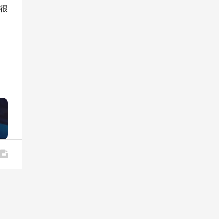
很
»
/01
/16