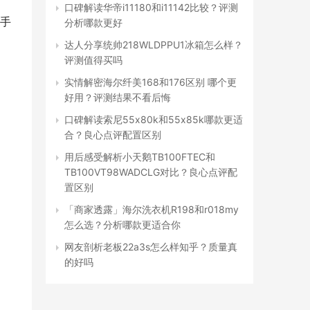
口碑解读华帝i11180和i11142比较？评测
手
分析哪款更好
达人分享统帅218WLDPPU1冰箱怎么样？
评测值得买吗
实情解密海尔纤美168和176区别 哪个更
好用？评测结果不看后悔
口碑解读索尼55x80k和55x85k哪款更适
合？良心点评配置区别
用后感受解析小天鹅TB100FTEC和
TB100VT98WADCLG对比？良心点评配
置区别
「商家透露」海尔洗衣机R198和r018my
怎么选？分析哪款更适合你
网友剖析老板22a3s怎么样知乎？质量真
的好吗