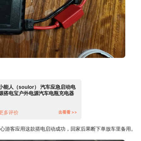
小能人（soulor） 汽车应急启动电
源搭电宝户外电源汽车电瓶充电器
12V摩托车搭火线打火器充电宝
【X29】15800mAh 升级版+加粗
电瓶夹
更多评价
去看看 >>
心游客应用这款搭电启动成功，回家后果断下单放车里备用。