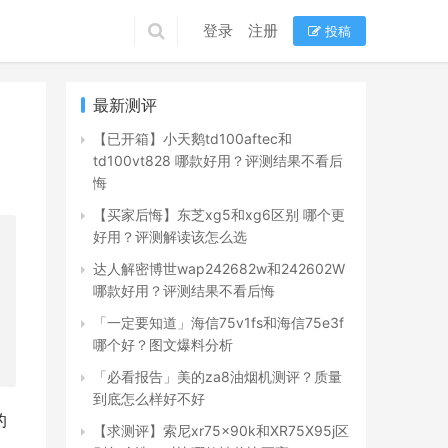
登录
注册
投稿
最新测评
【已开箱】小天鹅td100aftec和
td100vt828 哪款好用？评测结果不看后
悔
【买家后悔】东芝xg5和xg6区别 哪个更
好用？评测解读该怎么选
达人解密博世wap242682w和242602W
哪款好用？评测结果不看后悔
「一定要知道」海信75v1fs和海信75e3f
哪个好？图文爆料分析
「必看报告」美的za8油烟机测评？质量
到底怎么样好不好
的
【求测评】索尼xr75x90k和XR75X95j区