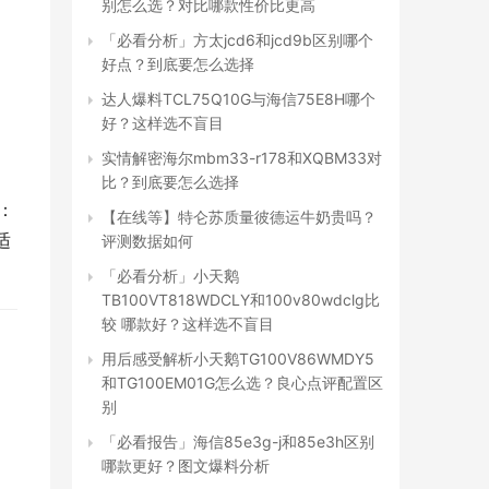
别怎么选？对比哪款性价比更高
「必看分析」方太jcd6和jcd9b区别哪个
好点？到底要怎么选择
达人爆料TCL75Q10G与海信75E8H哪个
好？这样选不盲目
实情解密海尔mbm33-r178和XQBM33对
比？到底要怎么选择
号：
【在线等】特仑苏质量彼德运牛奶贵吗？
适
评测数据如何
「必看分析」小天鹅
TB100VT818WDCLY和100v80wdclg比
较 哪款好？这样选不盲目
用后感受解析小天鹅TG100V86WMDY5
和TG100EM01G怎么选？良心点评配置区
别
「必看报告」海信85e3g-j和85e3h区别
哪款更好？图文爆料分析