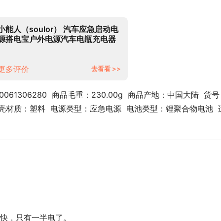
小能人（soulor） 汽车应急启动电
源搭电宝户外电源汽车电瓶充电器
12V摩托车搭火线打火器充电宝
【X29】15800mAh 升级版+加粗
电瓶夹
更多评价
去看看 >>
061306280  商品毛重：230.00g  商品产地：中国大陆  货
12V  外壳材质：塑料  电源类型：应急电源  电池类型：锂聚合物电池  
快，只有一半电了。