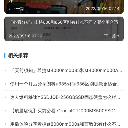
好
« 上一篇
2022/09/16 07:14
「必看分析」山特600和850区别有什么不同？哪个更合适
2022/09/16 07:16
下一篇 »
相关推荐
「买前须知」希捷st4000nm0035和st4000nm000A的区别？到底要怎么选择
使用一个月后分享朗科u335s和u336区别哪款更适合？这样选不盲目
达人爆料移速YSSDJQB-256GBSSD固态硬盘怎么样的质量，评测为什么这样？
【质量堪忧】买前必看 CrucialCT1000MX500SSD1 评测结果解读！SSD固态硬盘怎么样选择不被坑！
用后体验分享希捷st8000nm000a和西数8t有什么不同？哪个性价比高、质量更好