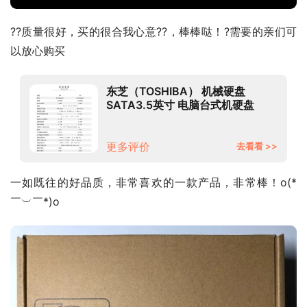
??质量很好，买的很合我心意??，棒棒哒！?需要的亲们可
以放心购买
东芝（TOSHIBA） 机械硬盘
SATA3.5英寸 电脑台式机硬盘
2TB【5400转128MB】
DT02ABA200
更多评价
去看看 >>
一如既往的好品质，非常喜欢的一款产品，非常棒！o(*
￣︶￣*)o