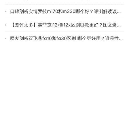
口碑剖析实情罗技m170和m330哪个好？评测解读该怎么选
【差评太多】英菲克i12和i12x区别哪款更好？图文爆料分析
网友剖析双飞燕fg10和fg30区别 哪个更好用？谁是性价比之王
「买家释疑」多彩M700（3389）鼠标功能评测结果，看看买家怎么样评价的
【入手指南】评测 狼蛛鬼鲛 的质量怎么样，鼠标用完一个月后悔吗？
「买前告知」华硕WT425和罗技M280哪款更适合？评测质量好不好
Copyright © 2020 Powered by
零致测评
苏ICP备20042400号-1