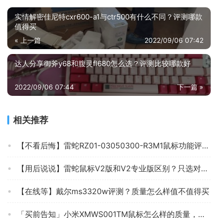
实情解密佳尼特cxr600-a1与ctr500有什么不同？评测哪款
值得买
« 上一篇
2022/09/06 07:42
达人分享御斧y68和腹灵fl680怎么选？评测比较哪款好
2022/09/06 07:44
下一篇 »
相关推荐
【不看后悔】雷蛇RZ01-03050300-R3M1鼠标功能评测结果，看看买家怎么样评价的
【用后说说】雷蛇鼠标V2版和V2专业版区别？只选对的不选贵的
【在线等】戴尔ms3320w评测？质量怎么样值不值得买
「买前告知」小米XMWS001TM鼠标怎么样的质量，评测为什么这样？