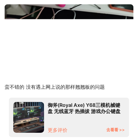
蛮不错的 没有遇上网上说的那样翘翘板的问题
御斧(Royal Axe) Y68三模机械键
盘 无线蓝牙 热插拔 游戏办公键盘
68配列 PBT键帽 TTC金粉轴V2 流
浪者号
更多评价
去看看 >>