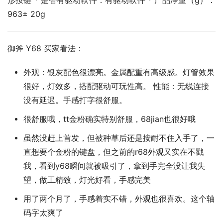
形按键 * 是否有驱动软件：有驱动软件 * 产品净重（g）：
963± 20g
御斧 Y68 买家看法：
外观：银灰配色很漂亮。金属配重有高级感。灯管效果
很好，灯效多，搭配驱动可玩性高。 性能：无线连接
没有延迟。手感打字很舒服。
很舒服哦，tt金粉确实特别舒服，68jian也很好哦
虽然没赶上首发，但被种草后还是按耐不住入手了，一
直想要个金粉的键盘，但之前的r68外观又实在不戳
我，看到y68瞬间就被吸引了，拿到手完全没让我失
望，做工精致，灯光好看，手感完美
用了两个月了，手感着实不错，外观也很喜欢。这个轴
码字太爽了