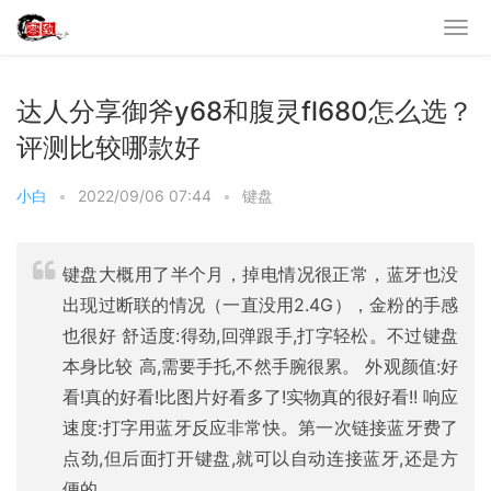
达人分享御斧y68和腹灵fl680怎么选？
评测比较哪款好
小白
•
2022/09/06 07:44
•
键盘
键盘大概用了半个月，掉电情况很正常，蓝牙也没
出现过断联的情况（一直没用2.4G），金粉的手感
也很好 舒适度:得劲,回弹跟手,打字轻松。不过键盘
本身比较 高,需要手托,不然手腕很累。 外观颜值:好
看!真的好看!比图片好看多了!实物真的很好看!! 响应
速度:打字用蓝牙反应非常快。第一次链接蓝牙费了
点劲,但后面打开键盘,就可以自动连接蓝牙,还是方
便的。