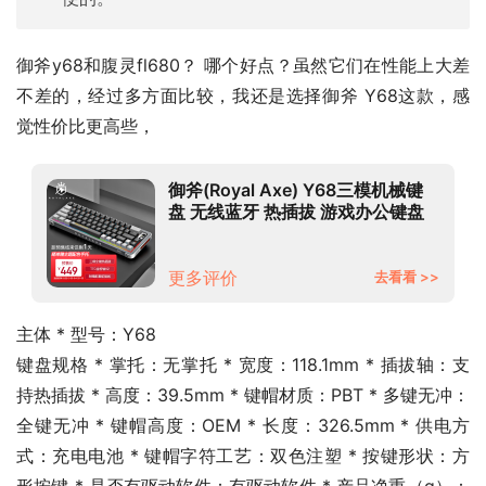
御斧y68和腹灵fl680？ 哪个好点？虽然它们在性能上大差
不差的，经过多方面比较，我还是选择御斧 Y68这款，感
觉性价比更高些，
御斧(Royal Axe) Y68三模机械键
盘 无线蓝牙 热插拔 游戏办公键盘
68配列 PBT键帽 TTC金粉轴V2 流
浪者号
更多评价
去看看 >>
主体 * 型号：Y68
键盘规格 * 掌托：无掌托 * 宽度：118.1mm * 插拔轴：支
持热插拔 * 高度：39.5mm * 键帽材质：PBT * 多键无冲：
全键无冲 * 键帽高度：OEM * 长度：326.5mm * 供电方
式：充电电池 * 键帽字符工艺：双色注塑 * 按键形状：方