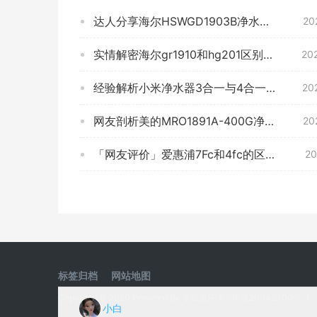
实情解密海尔gr1910和hg201区别哪款更适合？应该怎么样选择
20
经验解析小米净水器3合一与4合一区别滤芯哪个好？只选对的不选贵的
20
网友剖析美的MRO1891A-400G净水器怎么样评测质量值得买吗？
20
「网友评价」爱惠浦7Fc和4fc的区别？图文爆料分析
20
标签归档
网站地图
Copyright © 2020 Powered by
零致测评
苏ICP备20042400号-1
小白