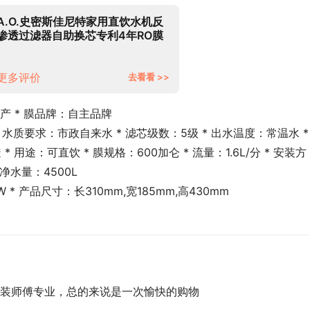
A.O.史密斯佳尼特家用直饮水机反
渗透过滤器自助换芯专利4年RO膜
厨下除菌净水器大眼萌CXR600-
A1中秋送礼
更多评价
去看看 >>
：国产 * 膜品牌：自主品牌
a * 水质要求：市政自来水 * 滤芯级数：5级 * 出水温度：常温水 * 
用途：可直饮 * 膜规格：600加仑 * 流量：1.6L/分 * 安装方
净水量：4500L
W * 产品尺寸：长310mm,宽185mm,高430mm
装师傅专业，总的来说是一次愉快的购物