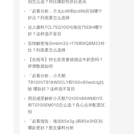
别怎么选？对比哪款性价比更高
「必看分析」方太jcd6和jcd9b区别哪个
好点？到底要怎么选择
达人爆料TCL75Q10G与海信75E8H哪个
好？这样选不盲目
实情解密海尔mbm33-r178和XQBM33对
比？到底要怎么选择
【在线等】特仑苏质量彼德运牛奶贵吗？
评测数据如何
「必看分析」小天鹅
TB100VT818WDCLY和100v80wdclg比
较 哪款好？这样选不盲目
用后感受解析小天鹅TG100V86WMDY5
和TG100EM01G怎么选？良心点评配置区
别
「必看报告」海信85e3g-j和85e3h区别
哪款更好？图文爆料分析