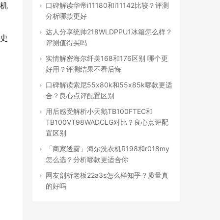
机
口碑解读华帝i11180和i11142比较？评测
分析哪款更好
达人分享统帅218WLDPPU1冰箱怎么样？
史
评测值得买吗
实情解密海尔纤美168和176区别 哪个更
好用？评测结果不看后悔
口碑解读索尼55x80k和55x85k哪款更适
合？良心点评配置区别
用后感受解析小天鹅TB100FTEC和
TB100VT98WADCLG对比？良心点评配
置区别
「商家透露」海尔洗衣机R198和r018my
怎么选？分析哪款更适合你
网友剖析老板22a3s怎么样知乎？质量真
的好吗