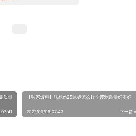
测质量
【独家爆料】联想m25鼠标怎么样？评测质量好不好
 07:41
2022/09/06 07:43
下一篇 
「博主爆料」小米MR532净水器怎么样的质量，评测为什么这样？
21/01/06
2021/04