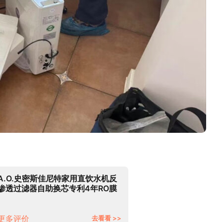
A.O.史密斯佳尼特家用直饮水机反
渗透过滤器自助换芯专利4年RO膜
厨下除菌净水器大眼萌CXR600-
A1中秋送礼
更多评价
去看看 >>