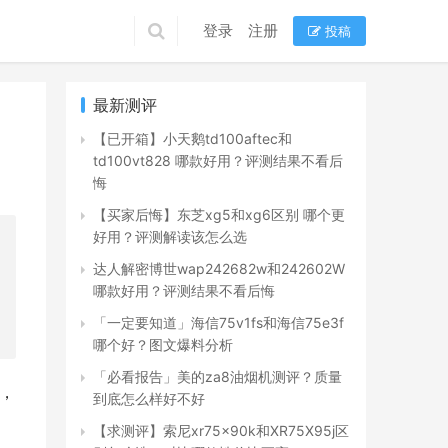
登录
注册
投稿
最新测评
【已开箱】小天鹅td100aftec和
td100vt828 哪款好用？评测结果不看后
悔
【买家后悔】东芝xg5和xg6区别 哪个更
好用？评测解读该怎么选
达人解密博世wap242682w和242602W
哪款好用？评测结果不看后悔
「一定要知道」海信75v1fs和海信75e3f
哪个好？图文爆料分析
「必看报告」美的za8油烟机测评？质量
款，
到底怎么样好不好
【求测评】索尼xr75x90k和XR75X95j区