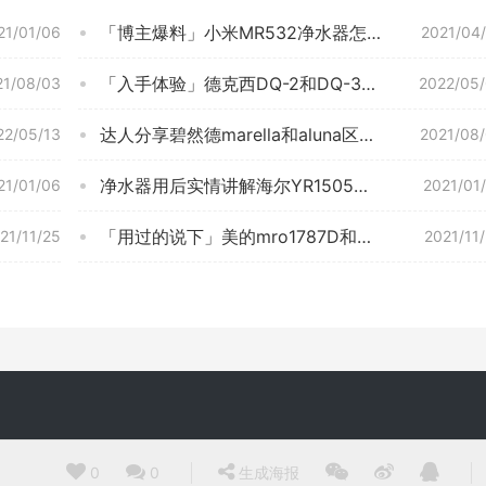
「入手体验」德克西DQ-2和DQ-3哪个好些？良心点评配置区别
21/08/03
2022/05
达人分享碧然德marella和aluna区别比较 哪款好？只选对的不选贵的
22/05/13
2021/08
净水器用后实情讲解海尔YR1505怎么样评测质量值得买吗？
21/01/06
2021/01
「用过的说下」美的mro1787D和mrc1878B区别哪款更好？评测结果不看后悔
21/11/25
2021/11
0
0
生成海报