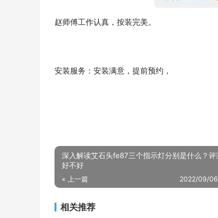
赵师傅工作认真，按装完美。
安装服务：安装满意，提前预约，
深入解读艾石头fe87三个指示灯分别是什么？评
好不好
« 上一篇
2022/09/06
相关推荐
达人分享海尔HSWGD1903B净水器质量评测怎么样好不好用？
20