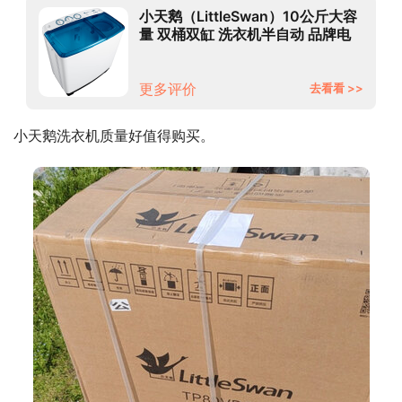
小天鹅（LittleSwan）10公斤大容
量 双桶双缸 洗衣机半自动 品牌电
机 强劲动力 TP100VS908
更多评价
去看看 >>
小天鹅洗衣机质量好值得购买。