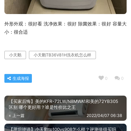
外形外观：很好看 洗净效果：很好 除菌效果：很好 容量大
小：很合适
小天鹅
小天鹅TB36V81H洗衣机怎么样
生成海报
0
0
【买家后悔】美的KFR-72LW/N8MWA1和美的72YB305
区别 哪个更好用？谁是性价比之王
« 上一篇
2022/04/07 06:38
【用后说说】小天鹅tp100vs908怎么样？评测值得买吗