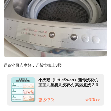
送货小哥态度好，还帮忙搬上3楼
小天鹅（LittleSwan）迷你洗衣机
宝宝儿童婴儿洗衣机 高温煮洗 3.6
公斤波轮全自动 智能家电
TB36V81H
更多评价
去看看 >>