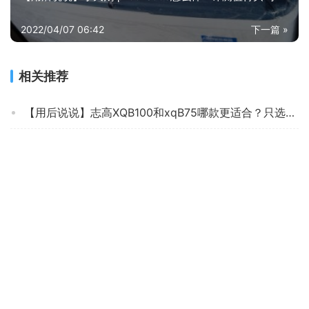
2022/04/07 06:42
下一篇 »
相关推荐
【用后说说】志高XQB100和xqB75哪款更适合？只选对的不选贵的
【差评太多】奥克斯2199和2291区别哪个好？图文爆料分析
达人分享小天鹅TG100VT096WDG和海尔mate3s 哪个更好用？深度剖析功能区别
【真的坑吗】入手分享 澳柯玛XQB45-3918 评测数据怎么样，买洗衣机必看质量系列！
用后感受解析海尔eg100mate7su1和plus7u1区别哪款更适合？只选对的不选贵的
用后感受解析洗衣机LGFCZ10Q4T功能评测结果，看看买家怎么样评价的
经验解析海尔bx798su1和bx796u1差异？评测比较哪款好