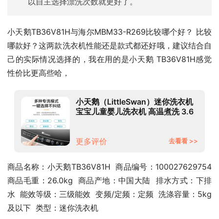
以自主选择漂洗次数就更好了。
小天鹅TB36V81H与海尔MBM33-R269比较哪个好？ 比较 
哪款好？这两款洗衣机性能还是款式都还好哦，建议结合自
己的实际情况选择的，我在用的是小天鹅 TB36V81H感觉
性价比更高些哈，
小天鹅（LittleSwan）迷你洗衣机
宝宝儿童婴儿洗衣机 高温煮洗 3.6
公斤波轮全自动 智能家电
TB36V81H
更多评价
去看看 >>
商品名称：小天鹅TB36V81H  商品编号：100027629754  
商品毛重：26.0kg  商品产地：中国大陆  排水方式：下排
水  能效等级：三级能效  变频/定频：定频  洗涤容量：5kg
及以下  类型：迷你洗衣机