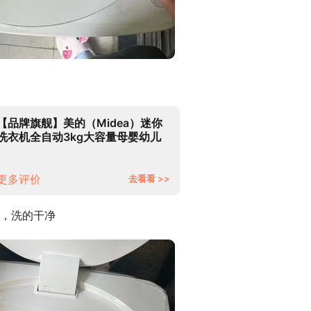
【品牌旗舰】美的（Midea）迷你
洗衣机全自动3kg大容量母婴幼儿
儿童宝宝专享家用小洗衣机迪士尼
定制 MB30VH10E波轮-高温除菌
更多评价
去看看 >>
，洗的干净