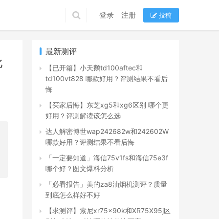
登录
注册
投稿
最新测评
比
【已开箱】小天鹅td100aftec和
td100vt828 哪款好用？评测结果不看后
悔
【买家后悔】东芝xg5和xg6区别 哪个更
好用？评测解读该怎么选
达人解密博世wap242682w和242602W
哪款好用？评测结果不看后悔
「一定要知道」海信75v1fs和海信75e3f
哪个好？图文爆料分析
「必看报告」美的za8油烟机测评？质量
到底怎么样好不好
【求测评】索尼xr75x90k和XR75X95j区