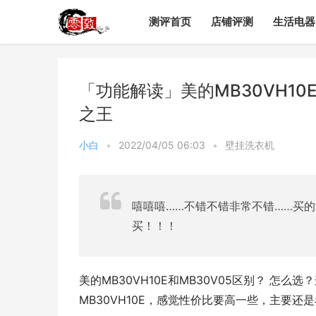
测评首页
店铺评测
生活电器
「功能解读」美的MB30VH10
之王
小白
•
2022/04/05 06:03
•
壁挂洗衣机
嘻嘻嘻……不错不错非常不错……买
买！！！
美的MB30VH10E和MB30V05区别？ 怎
MB30VH10E，感觉性价比要高一些，主要