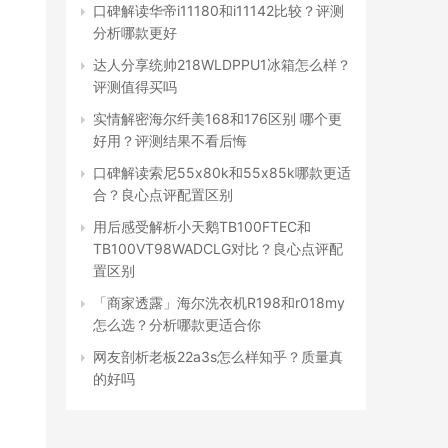
口碑解读华帝i11180和i11142比较？评测
分析哪款更好
达人分享统帅218WLDPPU1冰箱怎么样？
评测值得买吗
实情解密海尔纤美168和176区别 哪个更
好用？评测结果不看后悔
口碑解读索尼55x80k和55x85k哪款更适
合？良心点评配置区别
用后感受解析小天鹅TB100FTEC和
TB100VT98WADCLG对比？良心点评配
置区别
「商家透露」海尔洗衣机R198和r018my
怎么选？分析哪款更适合你
网友剖析老板22a3s怎么样知乎？质量真
的好吗