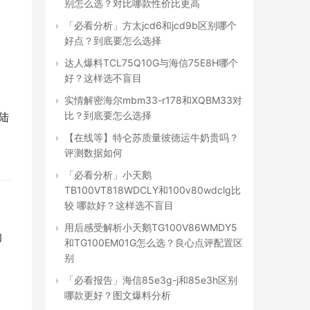
别怎么选？对比哪款性价比更高
「必看分析」方太jcd6和jcd9b区别哪个
好点？到底要怎么选择
达人爆料TCL75Q10G与海信75E8H哪个
好？这样选不盲目
实情解密海尔mbm33-r178和XQBM33对
比？到底要怎么选择
  
【在线等】特仑苏质量彼德运牛奶贵吗？
评测数据如何
「必看分析」小天鹅
TB100VT818WDCLY和100v80wdclg比
较 哪款好？这样选不盲目
用后感受解析小天鹅TG100V86WMDY5
的
和TG100EM01G怎么选？良心点评配置区
别
「必看报告」海信85e3g-j和85e3h区别
哪款更好？图文爆料分析