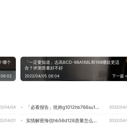
别？哪个
「一定要知道」志高BCD-98A168L和168哪款更适
合？评测质量好不好
 06:02
2022/04/05 06:04
下一篇 
「必看报告」统帅g1012hb766su1和统帅G1012HB76S区别哪款更好？谁是性价比之王
22/04/04
2022/04/
实情解密海信hb56d128质量怎么样？评测值得入手吗
22/04/01
2022/04/