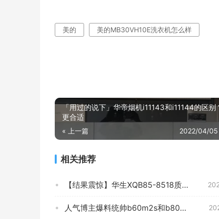
美的
美的MB30VH10E洗衣机怎么样
「用过的说下」华帝烟机i11143和i11144的区
更合适
« 上一篇
2022/04/05
相关推荐
【结果震惊】华生XQB85-8518质量怎么？可靠吗？坑不坑人看完这个评测就知道了！
20
人气博主爆料统帅b60m2s和b80m087 哪个更好用？深度剖析功能区别
20