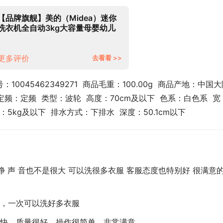
【品牌旗舰】美的（Midea）迷你
洗衣机全自动3kg大容量母婴幼儿
儿童宝宝专享家用小洗衣机迪士尼
定制 MB30VH10E波轮-高温除菌
更多评价
去看看 >>
0045462349271  商品毛重：100.00g  商品产地：中国大陆
定频：定频  类型：波轮  高度：70cm及以下  色系：白色系  宽
5kg及以下  排水方式：下排水  深度：50.1cm以下
净 声 音也不是很大 可以洗很多衣服 客服态度也特别好 很满意
，一次可以洗好多衣服
快，质量很好，操作很简单，非常满意。