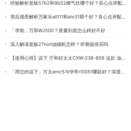
经验解析老板57b2和9b52燃气灶哪个好？良心点评配置区别
用后感受解析万家乐al011和alo31那个好？良心点评配置区别
「求助」万和WJ500？质量到底怎么样好不好
深入解读老板27noh油烟机怎样？评测值得买吗
【使用心得】说下 厅和好太太CXW-238-809 这款 油烟机 质量怎么样？评测效果不理想？
「用过的说下」方太emc5与华帝i10051哪款好？深度剖析功能区别
【曝光评测】名气JZT-B328A 质量差强人意？点评 油烟机 应该怎么样选择！
「入手体验」方太jcd16t和jcd11t哪个好？谁是性价比之王
【不看后悔】美的j30和j25哪个性价比高？评测教你怎么选