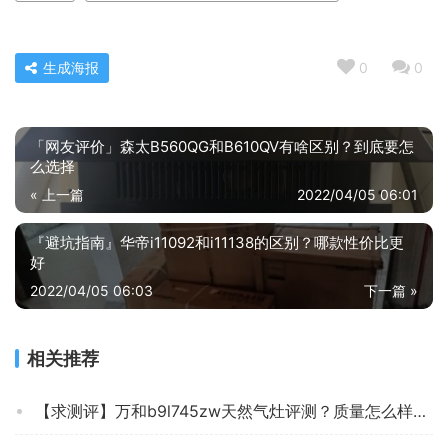
生成海报
0
0
「网友评价」森太B560QG和B610QV有啥区别？到底要怎
么选择
« 上一篇
2022/04/05 06:01
『避坑指南』华帝i11092和i11138的区别？哪款性价比更
好
2022/04/05 06:03
下一篇 »
相关推荐
【求测评】万和b9l745zw天然气灶评测？质量怎么样值不值得买