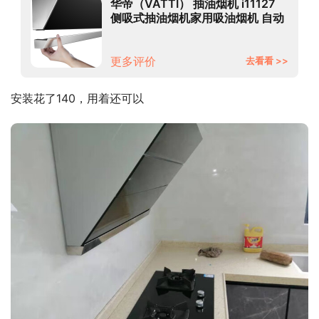
华帝（VATTI） 抽油烟机 i11127
侧吸式抽油烟机家用吸油烟机 自动
开合免拆洗 20立方米瞬吸大吸力
以旧换新
更多评价
去看看 >>
安装花了140，用着还可以