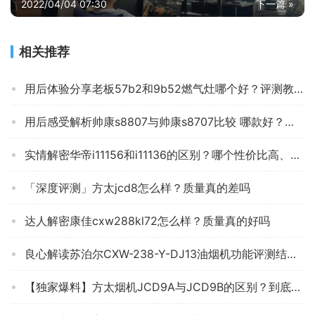
2022/04/04 07:30
下一篇 »
相关推荐
用后体验分享老板57b2和9b52燃气灶哪个好？评测教你怎么选
用后感受解析帅康s8807与帅康s8707比较 哪款好？这样选不盲目
实情解密华帝i11156和i11136的区别？哪个性价比高、质量更好
「深度评测」方太jcd8怎么样？质量真的差吗
达人解密康佳cxw288kl72怎么样？质量真的好吗
良心解读苏泊尔CXW-238-Y-DJ13油烟机功能评测结果，看看买家怎么样评价的
【独家爆料】方太烟机JCD9A与JCD9B的区别？到底要怎么选择