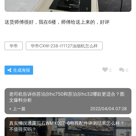
送货师傅很好，我在6楼，师傅给送上来的，好评
华帝
华帝CXW-238-i11127油烟机怎么样
生成海报
0
0
老司机告诉你苏泊尔hc750和苏泊尔hc32哪款更适合？图
文爆料分析
« 上一篇
2022/04/04 07:28
真实情况透露贝石WMX007-6电视配件评测结果怎么样？
不值得买吗？