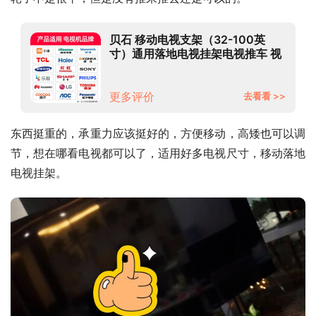
贝石 移动电视支架（32-100英
寸）通用落地电视挂架电视推车 视
频会议显示屏移动推车落地电视支
架 【32-75英寸】一体加强底座 承
重稳固 增强款
更多评价
去看看 >>
东西挺重的，承重力应该挺好的，方便移动，高矮也可以调
节，想在哪看电视都可以了，适用好多电视尺寸，移动落地
电视挂架。