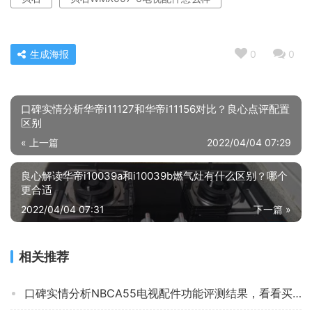
生成海报
0
0
口碑实情分析华帝i11127和华帝i11156对比？良心点评配置
区别
« 上一篇
2022/04/04 07:29
良心解读华帝i10039a和i10039b燃气灶有什么区别？哪个
更合适
2022/04/04 07:31
下一篇 »
相关推荐
口碑实情分析NBCA55电视配件功能评测结果，看看买家怎么样评价的