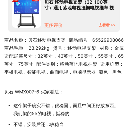
贝石 移动电视支架（32-100英
寸）通用落地电视挂架电视推车 视
频会议显示屏移动推车落地电视支
架 【32-75英寸】一体加强底座 承
重稳固 增强款
更多评价
去看看 >>
商品名称：贝石移动电视支架  商品编号：65529908066  
商品毛重：23.292kg  货号：移动电视支架  材质：金属  
适配屏幕尺寸：32英寸，43英寸，50英寸，55英寸，65
英寸，75英寸  配件类别：移动落地电视挂架  适用机型：
平板电视，智能电视，曲面电视，电脑显示器  颜色：黑色
贝石 WMX007-6 买家看法：
这个架子确实不错，很稳固，而且中间正好放东西。
我们架的55的电视，挺稳的
不错，安装后还比较稳当