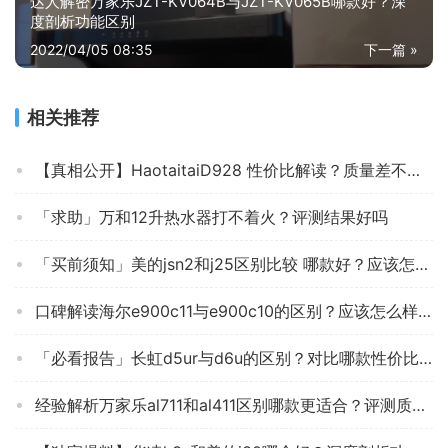
达人解密万家乐JZT-KV064B与JZT-KV065B哪款好？深
度剖析功能区别
2022/04/05 08:35
下一篇 »
相关推荐
【真相公开】HaotaitaiD928 性价比解读？质量差不差，必看评测怎么样！
「求助」万和12升热水器打不着火？评测结果好吗
「买前须知」美的jsn2和j25区别比较 哪款好？应该怎么样选择
口碑解读海尔e900c11与e900c10的区别？应该怎么样选择
「必看报告」长虹d5ur与d6u的区别？对比哪款性价比更高
经验解析万家乐al711和al411区别哪款更适合？评测质量好不好