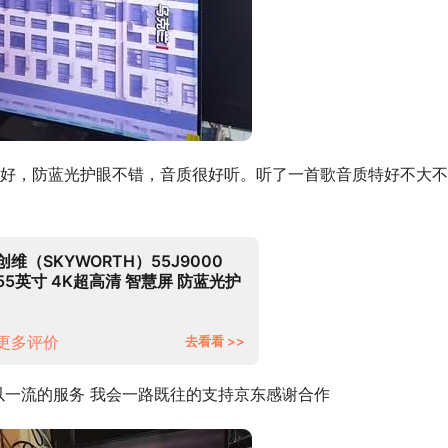
好，防蓝光护眼不错，音质很好听。听了一首歌音质特好不大不
创维（SKYWORTH）55J9000
55英寸 4K超高清 智慧屏 防蓝光护
眼 远场语音 超薄全面屏 教育电视
2+32G内存
更多评价
去看看 >>
以一流的服务 我会一路既往的支持京东感谢合作