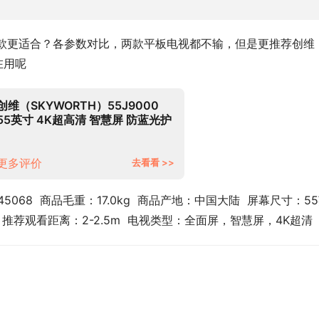
好？ 哪款更适合？各参数对比，两款平板电视都不输，但是更推荐创维 
在用呢
创维（SKYWORTH）55J9000
55英寸 4K超高清 智慧屏 防蓝光护
眼 远场语音 超薄全面屏 教育电视
2+32G内存
更多评价
去看看 >>
45068  商品毛重：17.0kg  商品产地：中国大陆  屏幕尺寸：5
0  推荐观看距离：2-2.5m  电视类型：全面屏，智慧屏，4K超清