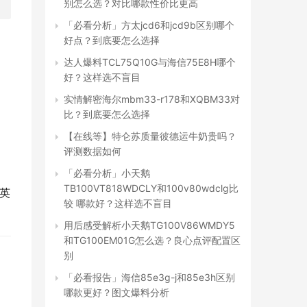
别怎么选？对比哪款性价比更高
「必看分析」方太jcd6和jcd9b区别哪个
好点？到底要怎么选择
达人爆料TCL75Q10G与海信75E8H哪个
好？这样选不盲目
实情解密海尔mbm33-r178和XQBM33对
比？到底要怎么选择
【在线等】特仑苏质量彼德运牛奶贵吗？
评测数据如何
「必看分析」小天鹅
TB100VT818WDCLY和100v80wdclg比
5英
较 哪款好？这样选不盲目
用后感受解析小天鹅TG100V86WMDY5
和TG100EM01G怎么选？良心点评配置区
别
「必看报告」海信85e3g-j和85e3h区别
哪款更好？图文爆料分析