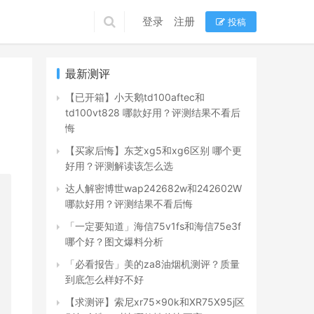
登录
注册
投稿
最新测评
【已开箱】小天鹅td100aftec和
td100vt828 哪款好用？评测结果不看后
悔
【买家后悔】东芝xg5和xg6区别 哪个更
好用？评测解读该怎么选
达人解密博世wap242682w和242602W
哪款好用？评测结果不看后悔
「一定要知道」海信75v1fs和海信75e3f
哪个好？图文爆料分析
「必看报告」美的za8油烟机测评？质量
到底怎么样好不好
【求测评】索尼xr75x90k和XR75X95j区