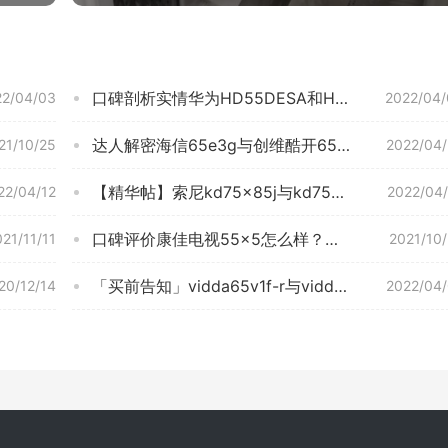
口碑剖析实情华为HD55DESA和HDl55DESY区别哪款更好？评测解读该怎么选
22/04/03
2022/04/
达人解密海信65e3g与创维酷开65-p70哪个？评测质量好不好
21/10/25
2022/04
【精华帖】索尼kd75x85j与kd75x9000h哪个比较好？深度剖析功能区别
22/04/12
2022/04
口碑评价康佳电视55×5怎么样？功能真的不好吗
21/11/11
2021/10
「买前告知」vidda65v1f-r与vidda65v1f-s哪款更好？这样选不盲目
20/12/14
2022/04