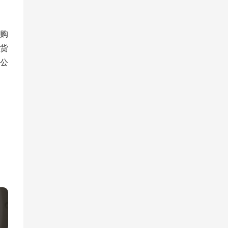
购
货
公
»