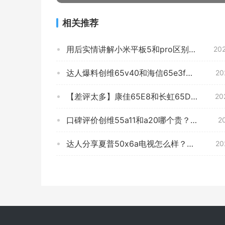
相关推荐
用后实情讲解小米平板5和pro区别 哪个更好用？到底要怎么选择
20
达人爆料创维65v40和海信65e3f怎么选？良心点评配置区别
20
【差评太多】康佳65E8和长虹65D6Ppro那个好？到底要怎么选择
20
口碑评价创维55a11和a20哪个贵？图文爆料分析
20
达人分享夏普50x6a电视怎么样？质量真的好吗
20