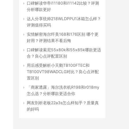
口碑解读华帝i11180和i11142比较？评测
分析哪款更好
达人分享统帅218WLDPPU1冰箱怎么样？
评测值得买吗
实情解密海尔纤美168和176区别 哪个更
好用？评测结果不看后悔
口碑解读索尼55x80k和55x85k哪款更适
合？良心点评配置区别
用后感受解析小天鹅TB100FTEC和
TB100VT98WADCLG对比？良心点评配
置区别
「商家透露」海尔洗衣机R198和r018my
怎么选？分析哪款更适合你
网友剖析老板22a3s怎么样知乎？质量真
的好吗