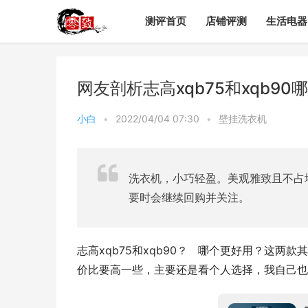
测评首页
店铺评测
生活电器
网友剖析志高xqb75和xqb9
小白
•
2022/04/04 07:30
•
壁挂洗衣机
洗衣机，小巧轻盈。美观雅致且不占
要时会继续回购并关注。
志高xqb75和xqb90？   哪个更好用？这两
价比要高一些，主要还是看个人选择，我自己也