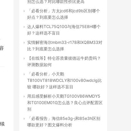
别怎么选？对比哪款性价比更高
「必看分析」方太jcd6和jcd9b区别哪个
好点？到底要怎么选择
达人爆料TCL75Q10G与海信75E8H哪个
好？这样选不盲目
 
实情解密海尔mbm33-r178和XQBM33对
涤容
比？到底要怎么选择
【在线等】特仑苏质量彼德运牛奶贵吗？
评测数据如何
「必看分析」小天鹅
TB100VT818WDCLY和100v80wdclg比
较 哪款好？这样选不盲目
用后感受解析小天鹅TG100V86WMDY5
和TG100EM01G怎么选？良心点评配置区
别
「必看报告」海信85e3g-j和85e3h区别
续
哪款更好？图文爆料分析