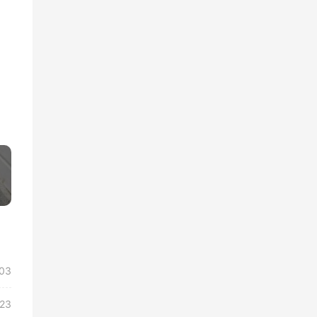
»
03
/23