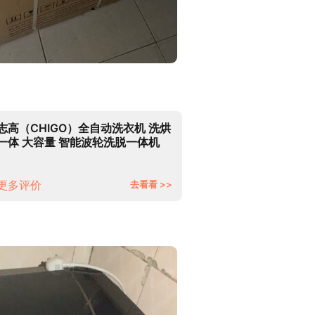
志高（CHIGO）全自动洗衣机 洗烘
一体 大容量 智能波轮洗脱一体机
带风干功能 7.5公斤【蓝光洗护+智
能风干+强动力电机】
更多评价
去看看 >>