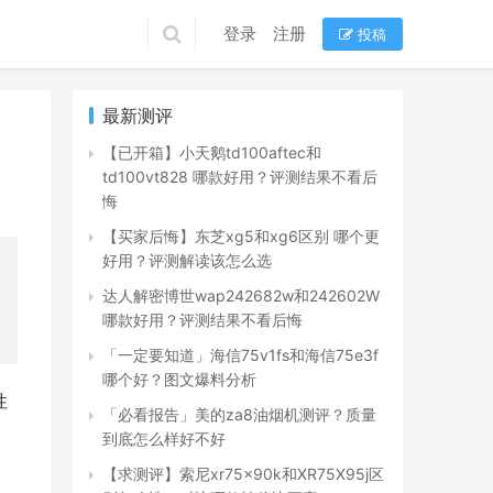
登录
注册
投稿
最新测评
【已开箱】小天鹅td100aftec和
td100vt828 哪款好用？评测结果不看后
悔
【买家后悔】东芝xg5和xg6区别 哪个更
好用？评测解读该怎么选
达人解密博世wap242682w和242602W
哪款好用？评测结果不看后悔
「一定要知道」海信75v1fs和海信75e3f
哪个好？图文爆料分析
性
「必看报告」美的za8油烟机测评？质量
到底怎么样好不好
【求测评】索尼xr75x90k和XR75X95j区