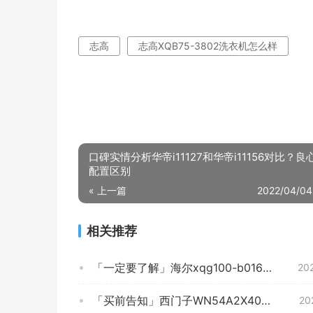
志高
志高XQB75-3802洗衣机怎么样
口碑实情分析华帝i11127和华帝i11156对比？良
配置区别
« 上一篇
2022/04/04
相关推荐
「一定要了解」海尔xqg100-b016g和海尔EG10012B509G比较 哪款好？评测结果不看后悔
20
「买前告知」西门子WN54A2X40W与博世WNA154A90W 哪个更好用？这样选不盲目
20