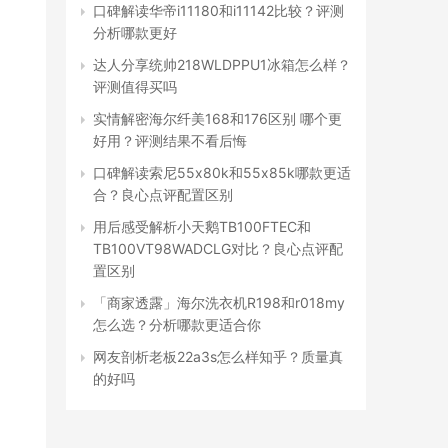
口碑解读华帝i11180和i11142比较？评测
分析哪款更好
达人分享统帅218WLDPPU1冰箱怎么样？
评测值得买吗
实情解密海尔纤美168和176区别 哪个更
好用？评测结果不看后悔
口碑解读索尼55x80k和55x85k哪款更适
合？良心点评配置区别
用后感受解析小天鹅TB100FTEC和
TB100VT98WADCLG对比？良心点评配
置区别
「商家透露」海尔洗衣机R198和r018my
怎么选？分析哪款更适合你
网友剖析老板22a3s怎么样知乎？质量真
的好吗