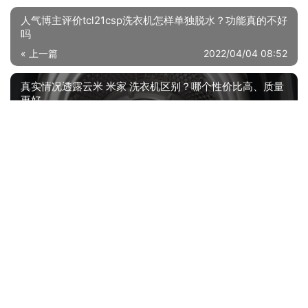
人气博主评价tcl21csp洗衣机怎样单独脱水？功能真的不好
吗
« 上一篇
2022/04/04 08:52
真实情况透露云米 米家 洗衣机区别？哪个性价比高、质量
更好
2022/04/04 08:54
下一篇 »
相关推荐
实际情况解读海尔eb100b22mate2质量怎么样？评测性价比高吗
【质量曝光】使用一周后分享海信HB100DF52值不值得买，来看看洗衣机评测数据
【开箱解读】小天鹅TB100FTEC和TB100VT98WADCLG对比？评测哪一款功能更强大
【已开箱】西门子wn54a2x40w和wn54a2u80w什么区别？哪个更合适