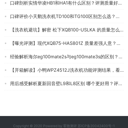
口碑剖析实情华凌HB1和HA1有什么区别？评测质量好不好
口碑评价小天鹅洗衣机TD100和TG100区别怎么选？分析哪款更适合你
【洗衣机避坑】解密 松下XQB100-USLKA 的质量怎么样？最真实的图文评测分享！
【曝光评测】现代XQB75-HAS801Z 质量差强人意？点评 洗衣机 应该怎么样选择！
经验解析海尔eg100mate2s与eg100mate3s的区别？评测哪一款功能更强大
【开箱解读】小鸭WPZ4512J洗衣机功能评测结果，看看买家怎么样评价的
用后感受解析夏新回音壁L9和L8区别 哪个更好用？评测教你怎么选
Copyright © 2020 Powered by
零致测评
苏ICP备20042400号-1