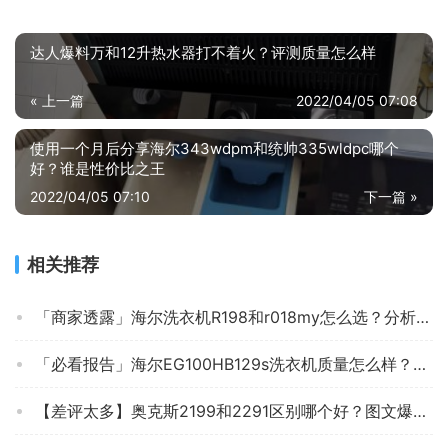
达人爆料万和12升热水器打不着火？评测质量怎么样
« 上一篇
2022/04/05 07:08
使用一个月后分享海尔343wdpm和统帅335wldpc哪个
好？谁是性价比之王
2022/04/05 07:10
下一篇 »
相关推荐
「商家透露」海尔洗衣机R198和r018my怎么选？分析哪款更适合你
「必看报告」海尔EG100HB129s洗衣机质量怎么样？评测性价比高吗
【差评太多】奥克斯2199和2291区别哪个好？图文爆料分析