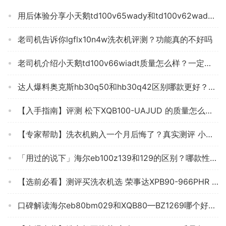
用后体验分享小天鹅td100v65wady和td100v62wadg5哪款更适合？评测质量好不好
老司机告诉你lgflx10n4w洗衣机评测？功能真的不好吗
老司机介绍小天鹅td100v66wiadt质量怎么样？一定要了解的评测情况
达人爆料奥克斯hb30q50和hb30q42区别哪款更好？到底要怎么选择
【入手指南】评测 松下XQB100-UAJUD 的质量怎么样，洗衣机用完一个月后悔吗？
【专家帮助】洗衣机购入一个月后悔了？真实测评 小天鹅新品10公斤滚筒 质量怎么样，必看！
「用过的说下」海尔eb100z139和129的区别？哪款性价比更好
【选前必看】测评买洗衣机选 荣事达XPB90-966PHR 为什么后悔？达人分享质量怎么样？
口碑解读海尔eb80bm029和XQB80—BZ1269哪个好？谁是性价比之王