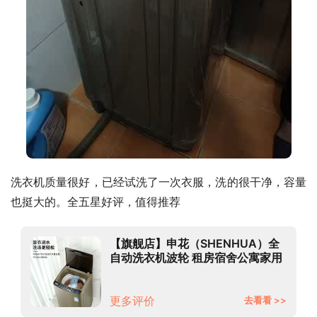
洗衣机质量很好，已经试洗了一次衣服，洗的很干净，容量
也挺大的。全五星好评，值得推荐
【旗舰店】申花（SHENHUA）全
自动洗衣机波轮 租房宿舍公寓家用
小型 蓝光健康洗护智能风干洗脱一
体 【居家神器】8.5公斤全自动波
轮-咖啡金
更多评价
去看看 >>