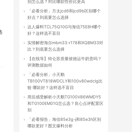
别怎么选？对比哪款性价比更高
「必看分析」方太jcd6和jcd9b区别哪个
好点？到底要怎么选择
达人爆料TCL75Q10G与海信75E8H哪个
 
好？这样选不盲目
实情解密海尔mbm33-r178和XQBM33对
比？到底要怎么选择
【在线等】特仑苏质量彼德运牛奶贵吗？
评测数据如何
「必看分析」小天鹅
TB100VT818WDCLY和100v80wdclg比
较 哪款好？这样选不盲目
用后感受解析小天鹅TG100V86WMDY5
和TG100EM01G怎么选？良心点评配置区
别
「必看报告」海信85e3g-j和85e3h区别
哪款更好？图文爆料分析