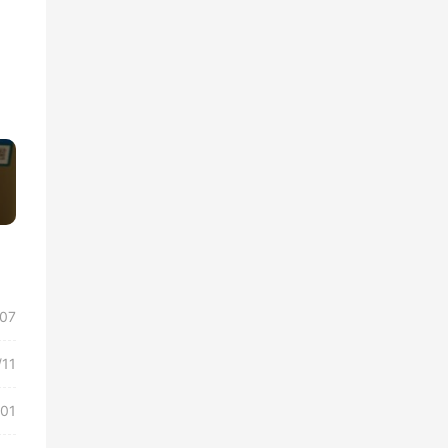
»
/07
/11
/01