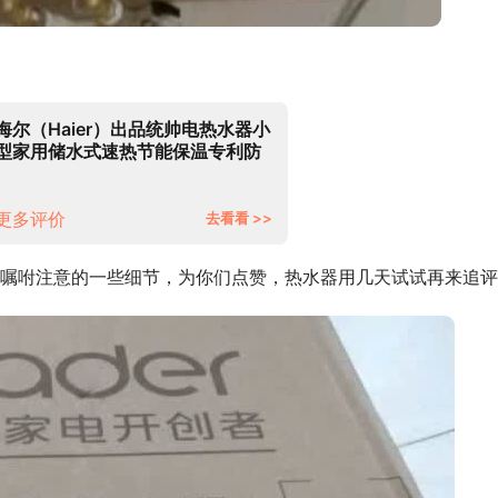
海尔（Haier）出品统帅电热水器小
型家用储水式速热节能保温专利防
电墙小户型卫生间洗澡租房优选
20X1-60升【2-3人】
更多评价
去看看 >>
嘱咐注意的一些细节，为你们点赞，热水器用几天试试再来追评