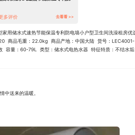
电墙小户型卫生间洗澡租房优选
20X1-60升【2-3人】
更多评价
去看看 >>
小型家用储水式速热节能保温专利防电墙小户型卫生间洗澡租房优选
420  商品毛重：22.0kg  商品产地：中国大陆  货号：LEC4001-
  容量：60-79L  类型：储水式电热水器  特征特质：不结水垢  
情中送来的温暖。