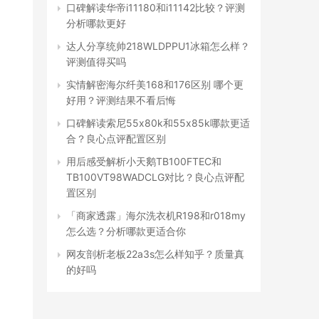
口碑解读华帝i11180和i11142比较？评测
分析哪款更好
达人分享统帅218WLDPPU1冰箱怎么样？
评测值得买吗
实情解密海尔纤美168和176区别 哪个更
好用？评测结果不看后悔
口碑解读索尼55x80k和55x85k哪款更适
合？良心点评配置区别
用后感受解析小天鹅TB100FTEC和
TB100VT98WADCLG对比？良心点评配
置区别
「商家透露」海尔洗衣机R198和r018my
怎么选？分析哪款更适合你
网友剖析老板22a3s怎么样知乎？质量真
的好吗