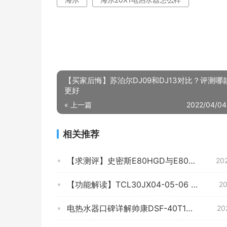
【买家后悔】苏泊尔DJ09和DJ13对比？评测哪
更好
« 上一篇
2022/04/04
相关推荐
【求测评】史密斯E80HGD与E80HGT哪个好？谁是性价比之王
20
【功能解读】TCL30JX04-05-06 质量怎么样？评测优缺点！买了会后悔吗？
20
电热水器口碑详解帅康DSF-40T1评测结果怎么样？不值得买吗？
20