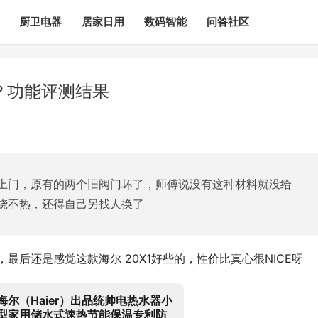
厨卫电器
居家日用
数码智能
问答社区
？功能评测结果
上门，原有的两个旧阀门坏了，师傅说没有这种材料就没给
烧不热，还得自己另找人换了
，最后还是感觉这款海尔 20X1好些的，性价比真心很NICE呀
海尔（Haier）出品统帅电热水器小
型家用储水式速热节能保温专利防