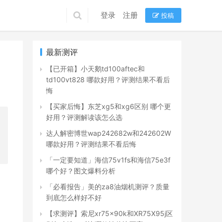
登录
注册
投稿
最新测评
【已开箱】小天鹅td100aftec和
td100vt828 哪款好用？评测结果不看后
悔
【买家后悔】东芝xg5和xg6区别 哪个更
好用？评测解读该怎么选
达人解密博世wap242682w和242602W
哪款好用？评测结果不看后悔
「一定要知道」海信75v1fs和海信75e3f
哪个好？图文爆料分析
「必看报告」美的za8油烟机测评？质量
到底怎么样好不好
【求测评】索尼xr75x90k和XR75X95j区