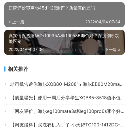
口碑评价容声rb45d1126测评？质量真的差吗
« 上一篇
2022/04/04 07:34
真实情况透露华帝i10035A和i10058B哪个好？深度剖析功
能区别
2022/04/04 07:36
下一篇 »
相关推荐
老司机告诉你海尔XQB80-M208与 海尔EB80M20mate1怎么选？良心点评配置区别
【质量曝光】使用一周后分享华生XQB85-8518值不值得买，来看看洗衣机评测数据
「网友评价」海尔eg100mate3s和eg100pro6s哪个好点？这样选不盲目
【网友爆料】买洗衣机入手了 小天鹅TG100-1412DG-S1B 测评有人说坑？质量到底怎么样？