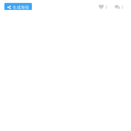
生成海报
0
0
【电热水器功能分析】统帅LES80H-LT 性能质量好不好？
全面评测性价比怎么样？
« 上一篇
2022/04/04 07:56
口碑实情分析万和12升热水器打不着火？质量真的差吗
2022/04/04 07:58
下一篇 »
相关推荐
【神解读】扬菱XPB120-188S 是性价比最高的 洗衣机 吗？来看下质量评测怎么样吧！
老司机解读海尔eg100mate3s和2s区别比较 哪款好？这样选不盲目