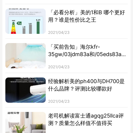
「必看分析」美的1和B 哪个更好
用？谁是性价比之王
2021/04/23
「买前告知」海尔kfr-
35gw/03jdm83a和/05eds83a哪
个好点？评测解读该怎么选
2021/04/23
经验解析美的ph400与DH700是
什么品牌？评测比较哪款好
2021/04/23
老司机解读富士通agqg25llca评
测？质量怎么样值不值得买