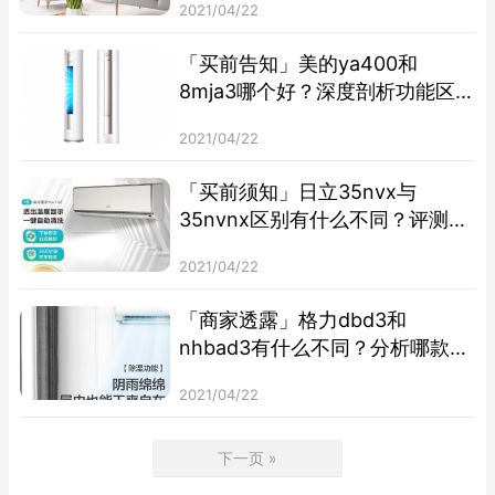
2021/04/22
「买前告知」美的ya400和
8mja3哪个好？深度剖析功能区
别
2021/04/22
「买前须知」日立35nvx与
35nvnx区别有什么不同？评测比
较哪款好
2021/04/22
「商家透露」格力dbd3和
nhbad3有什么不同？分析哪款更
适合你
2021/04/22
下一页 »